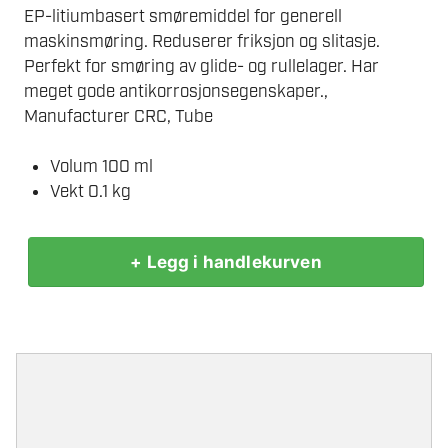
EP-litiumbasert smøremiddel for generell
maskinsmøring. Reduserer friksjon og slitasje.
Perfekt for smøring av glide- og rullelager. Har
meget gode antikorrosjonsegenskaper.,
Manufacturer CRC, Tube
Volum 100 ml
Vekt 0.1 kg
+ Legg i handlekurven
CRC
UNIVERSALFETT
100ML.
antall