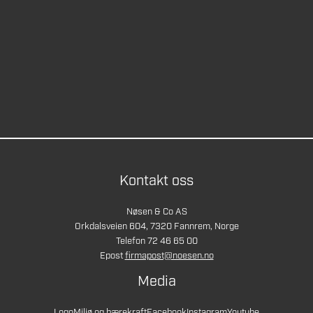
Kontakt oss
Nøsen & Co AS
Orkdalsveien 604, 7320 Fannrem, Norge
Telefon 72 46 65 00
Epost
firmapost@noesen.no
Media
Logo
Miljø og bærekraft
Facebook
Instagram
Youtube