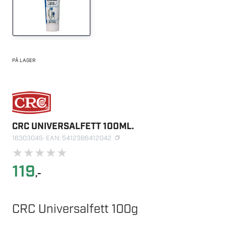
PÅ LAGER
CRC UNIVERSALFETT 100ML.
16303045
· EAN: 5412386412042
★
★
★
★
★
119
,-
CRC Universalfett 100g