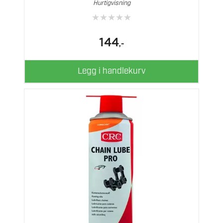
Hurtigvisning
★
★
★
★
★
144
,-
Legg i handlekurv