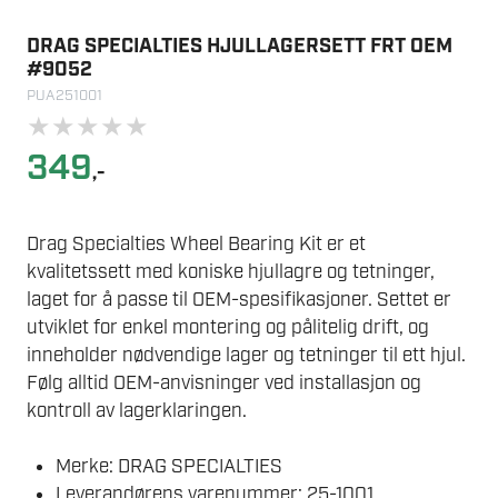
DRAG SPECIALTIES HJULLAGERSETT FRT OEM
#9052
PUA251001
★
★
★
★
★
349
,-
Drag Specialties Wheel Bearing Kit er et
kvalitetssett med koniske hjullagre og tetninger,
laget for å passe til OEM-spesifikasjoner. Settet er
utviklet for enkel montering og pålitelig drift, og
inneholder nødvendige lager og tetninger til ett hjul.
Følg alltid OEM-anvisninger ved installasjon og
kontroll av lagerklaringen.
Merke: DRAG SPECIALTIES
Leverandørens varenummer: 25-1001