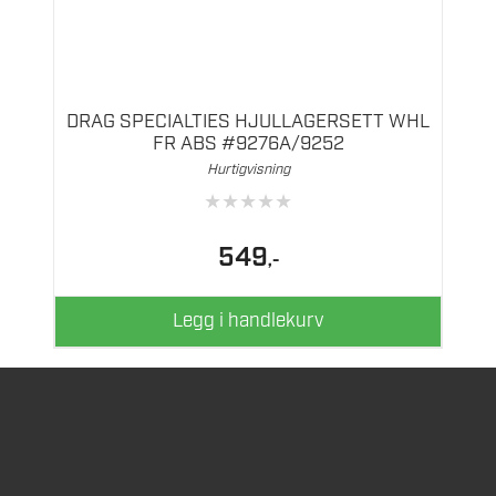
DRAG SPECIALTIES HJULLAGERSETT WHL
FR ABS #9276A/9252
Hurtigvisning
★
★
★
★
★
549
,-
Legg i handlekurv