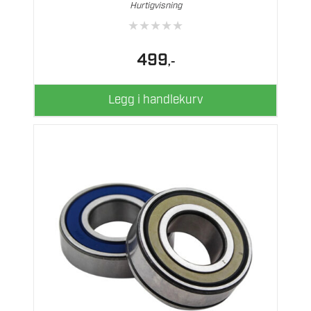
Hurtigvisning
★
★
★
★
★
499
,-
Legg i handlekurv