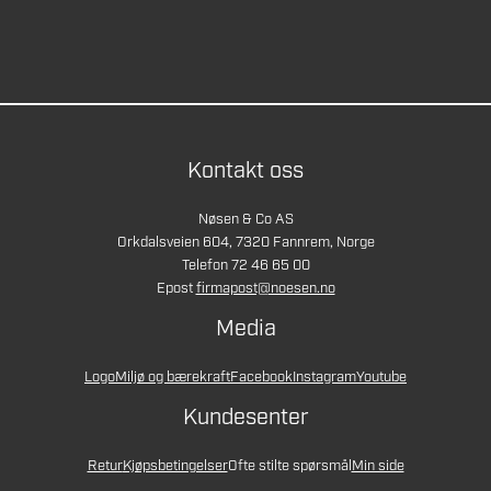
Kontakt oss
Nøsen & Co AS
Orkdalsveien 604, 7320 Fannrem, Norge
Telefon 72 46 65 00
Epost
firmapost@noesen.no
Media
Logo
Miljø og bærekraft
Facebook
Instagram
Youtube
Kundesenter
Retur
Kjøpsbetingelser
Ofte stilte spørsmål
Min side