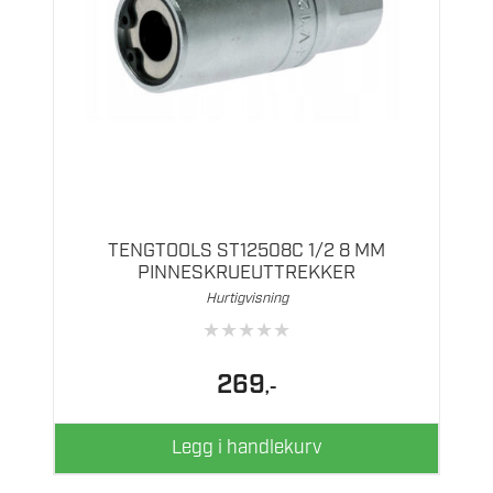
TENGTOOLS ST12508C 1/2 8 MM
PINNESKRUEUTTREKKER
Hurtigvisning
★
★
★
★
★
269
,-
Legg i handlekurv