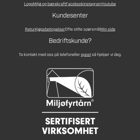
Logo
Miljø og bærekraft
Facebook
Instagram
Youtube
Kundesenter
Retur
Kjøpsbetingelser
Ofte stilte spørsmål
Min side
Bedriftskunde?
Ta kontakt med oss på telefon
eller
epost
så hjelper vi deg.