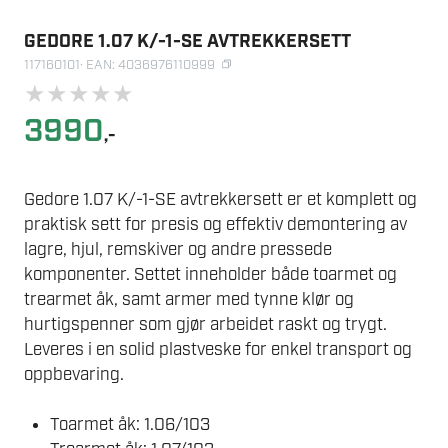
GEDORE 1.07 K/-1-SE AVTREKKERSETT
117160101
· EAN: 4036976110999
★
★
★
★
★
3990
,-
Gedore 1.07 K/-1-SE avtrekkersett er et komplett og
praktisk sett for presis og effektiv demontering av
lagre, hjul, remskiver og andre pressede
komponenter. Settet inneholder både toarmet og
trearmet åk, samt armer med tynne klør og
hurtigspenner som gjør arbeidet raskt og trygt.
Leveres i en solid plastveske for enkel transport og
oppbevaring.
Toarmet åk: 1.06/103