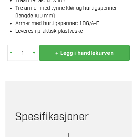
Trearmet åk: 1.07/103
Tre armer med tynne klør og hurtigspenner
(lengde 100 mm)
Armer med hurtigspenner: 1.06/A-E
Leveres i praktisk plastveske
-
+
+ Legg i handlekurven
GEDORE
1.07
K/-1-
SE
AVTREKKERSETT
antall
Spesifikasjoner