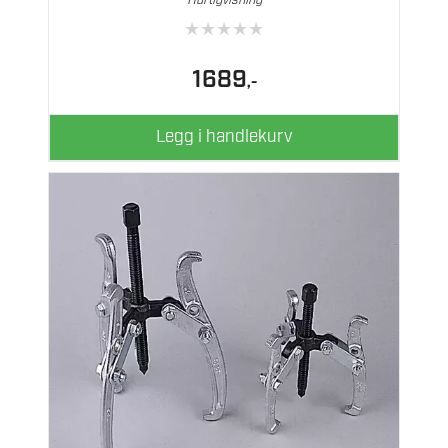
Hurtigvisning
★
★
★
★
★
1689
,-
Legg i handlekurv