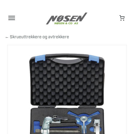
Hopp
til
innhold
← Skrueuttrekkere og avtrekkere