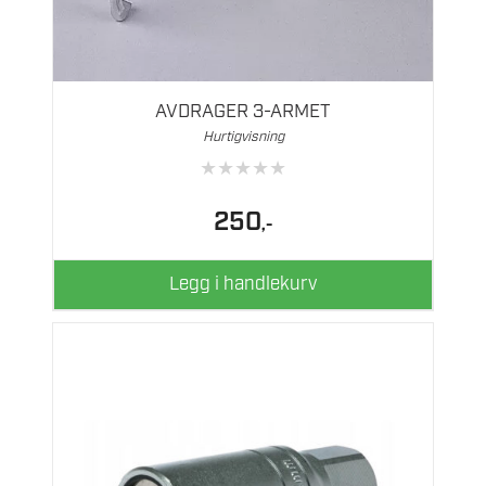
AVDRAGER 3-ARMET
Hurtigvisning
★
★
★
★
★
250
,-
Legg i handlekurv