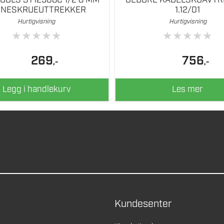
NNESKRUEUTTREKKER
1.12/01
Hurtigvisning
Hurtigvisning
★
★
★
★
★
★
★
★
★
★
269
756
,-
,-
Legg i handlekurv
Les mer
Kundesenter