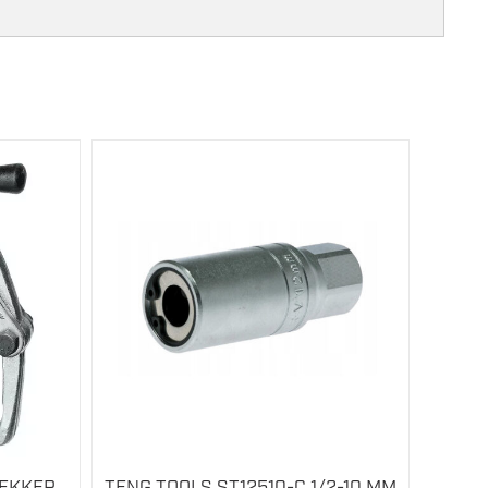
EKKER
TENG TOOLS ST12510-C 1/2-10 MM