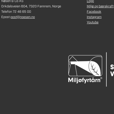
Nøsen & Co AS
Logo
Orkdalsveien 604, 7320 Fannrem, Norge
Miljø og bærekraft
Telefon 72 46 65 00
Facebook
Epost
post@noesen.no
Instagram
Youtube