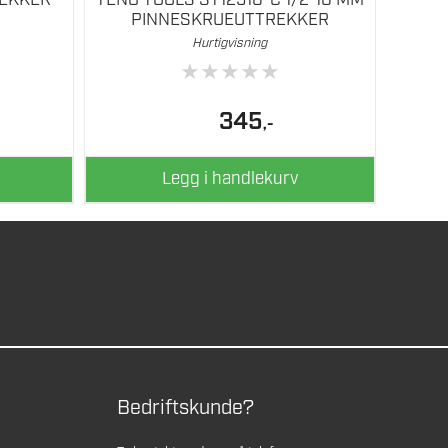
PINNESKRUEUTTREKKER
Hurtigvisning
★
★
★
★
★
345
,-
Legg i handlekurv
Bedriftskunde?