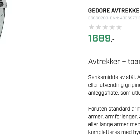
GEDORE AVTREKKE
36860203
· EAN: 40369761
★
★
★
★
★
1689
,-
Avtrekker – toa
Senksmidde av stål. 
eller utvending gripi
anleggsflate, som utl
Foruten standard arme
armer, armforlenger,
eller lange armer med
kompletteres med hyd