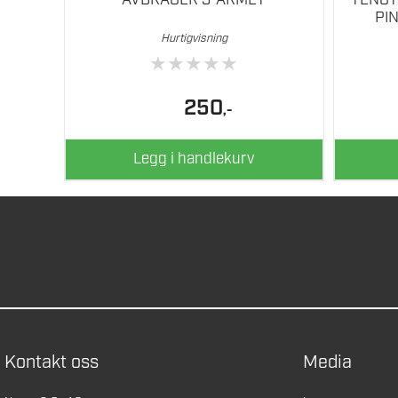
PI
Hurtigvisning
★
★
★
★
★
250
,-
Legg i handlekurv
Kontakt oss
Media