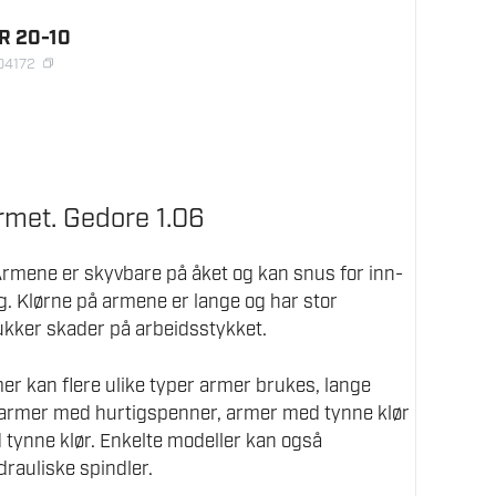
R 20-10
04172
rmet. Gedore 1.06
Armene er skyvbare på åket og kan snus for inn-
ng. Klørne på armene er lange og har stor
ukker skader på arbeidsstykket.
r kan flere ulike typer armer brukes, lange
 armer med hurtigspenner, armer med tynne klør
 tynne klør. Enkelte modeller kan også
rauliske spindler.