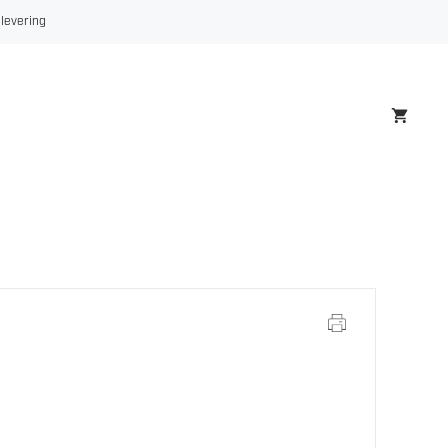
20-
 levering
10
antall