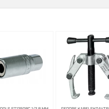
OOLS ST12508C 1/2 8 MM
GEDORE KABELSKOAVTR