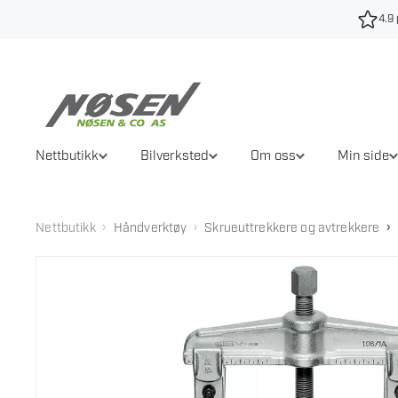
Hopp
4.9 
til
innhold
Nettbutikk
Bilverksted
Om oss
Min side
›
›
›
Nettbutikk
Håndverktøy
Skrueuttrekkere og avtrekkere