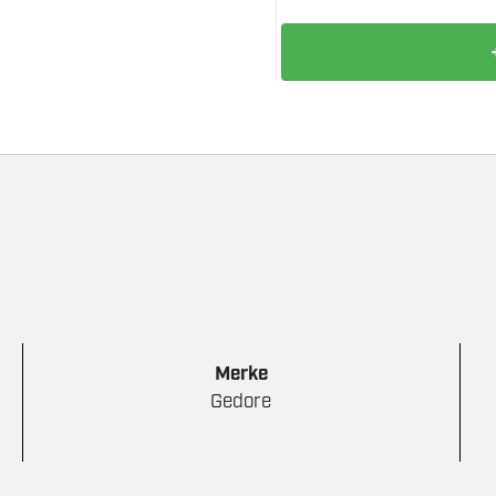
GEDORE
AVTREKKER
20-
10
antall
Merke
Gedore