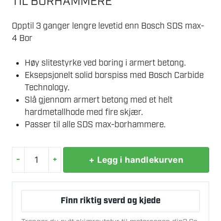
TIL BORHAMMERE
Opptil 3 ganger lengre levetid enn Bosch SDS max-
4 Bor
Høy slitestyrke ved boring i armert betong.
Eksepsjonelt solid borspiss med Bosch Carbide
Technology.
Slå gjennom armert betong med et helt
hardmetallhode med fire skjær.
Passer til alle SDS max-borhammere.
-
+
+ Legg i handlekurven
BOSCH
HAMMERBOR
MAX-
Finn riktig sverd og kjede
8X
32X520MM