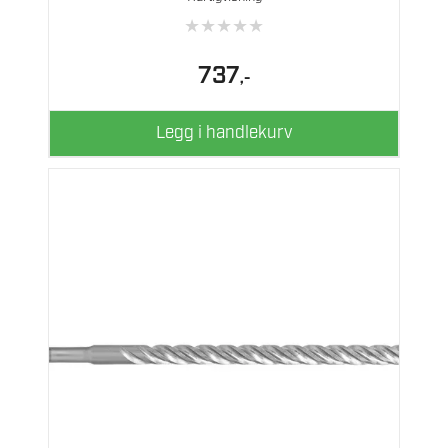
★
★
★
★
★
737
,-
Legg i handlekurv