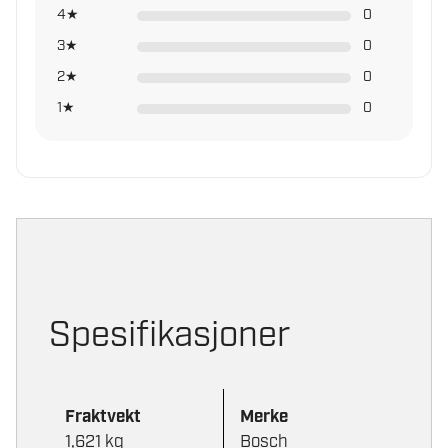
4★
0
3★
0
2★
0
1★
0
Spesifikasjoner
Fraktvekt
Merke
1,621 kg
Bosch