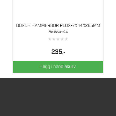
BOSCH HAMMERBOR PLUS-7X 14X265MM
Hurtigvisning
★
★
★
★
★
235
,-
Legg i handlekurv