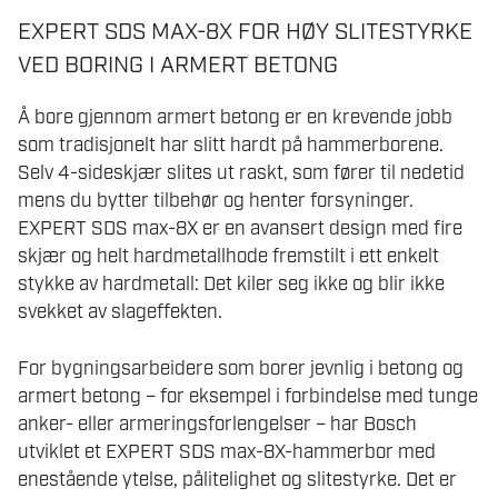
EXPERT SDS MAX-8X FOR HØY SLITESTYRKE
VED BORING I ARMERT BETONG
Å bore gjennom armert betong er en krevende jobb
som tradisjonelt har slitt hardt på hammerborene.
Selv 4-sideskjær slites ut raskt, som fører til nedetid
mens du bytter tilbehør og henter forsyninger.
EXPERT SDS max-8X er en avansert design med fire
skjær og helt hardmetallhode fremstilt i ett enkelt
stykke av hardmetall: Det kiler seg ikke og blir ikke
svekket av slageffekten.
For bygningsarbeidere som borer jevnlig i betong og
armert betong – for eksempel i forbindelse med tunge
anker- eller armeringsforlengelser – har Bosch
utviklet et EXPERT SDS max-8X-hammerbor med
enestående ytelse, pålitelighet og slitestyrke. Det er