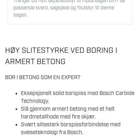
Trenger du nytt skjæreutstyr til motorsagen din? Se
antall
passende sverd, sagkjede og filutstyr til denne
sagen.
HØY SLITESTYRKE VED BORING I
ARMERT BETONG
BOR I BETONG SOM EN EXPERT
Eksepsjonelt solid borspiss med Bosch Carbide
Technology.
Slå gjennom armert betong med et helt
hardmetallhode med fire skjær.
Svært slitesterk borspissforbindelse med
sveiseteknologi fra Bosch.