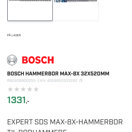
PÅ LAGER
BOSCH HAMMERBOR MAX-8X 32X520MM
RB2608900255
· EAN: 4059952533292
★
★
★
★
★
1331
,-
EXPERT SDS MAX-8X-HAMMERBOR