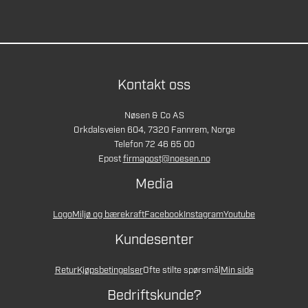
Kontakt oss
Nøsen & Co AS
Orkdalsveien 604, 7320 Fannrem, Norge
Telefon 72 46 65 00
Epost
firmapost@noesen.no
Media
Logo
Miljø og bærekraft
Facebook
Instagram
Youtube
Kundesenter
Retur
Kjøpsbetingelser
Ofte stilte spørsmål
Min side
Bedriftskunde?