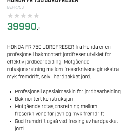
HONDA FR 750 JORDFRESER
BEFR750
★
★
★
★
★
39990
,-
HONDA FR 750 JORDFRESER fra Honda er en
profesjonell bakmontert jordfreser utviklet for
effektiv jordbearbeiding. Motgående
rotasjonsretning mellom freserknivene gir ekstra
myk fremdrift, selv i hardpakket jord.
Profesjonell spesialmaskin for jordbearbeiding
Bakmontert konstruksjon
Motgående rotasjonsretning mellom
freserknivene for jevn og myk fremdrift
God fremdrift også ved fresing av hardpakket
jord