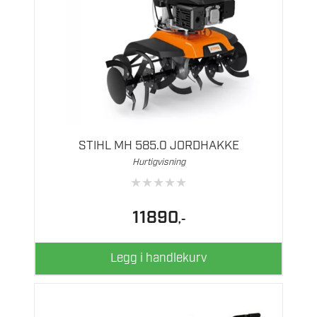
STIHL MH 585.0 JORDHAKKE
Hurtigvisning
★
★
★
★
★
11890
,-
Legg i handlekurv