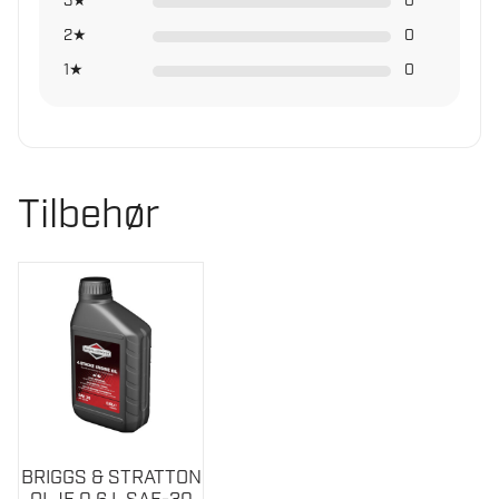
3★
0
cm
2★
0
1★
0
Tilbehør
BRIGGS & STRATTON