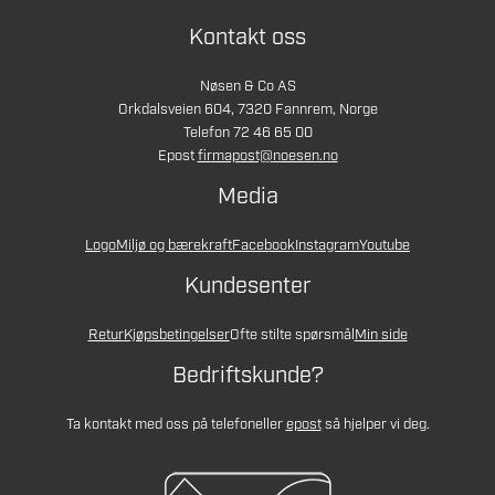
Kontakt oss
Nøsen & Co AS
Orkdalsveien 604, 7320 Fannrem, Norge
Telefon 72 46 65 00
Epost
firmapost@noesen.no
Media
Logo
Miljø og bærekraft
Facebook
Instagram
Youtube
Kundesenter
Retur
Kjøpsbetingelser
Ofte stilte spørsmål
Min side
Bedriftskunde?
Ta kontakt med oss på telefon
eller
epost
så hjelper vi deg.