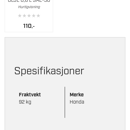
OLJE 0,6 L SAE-30
Hurtigvisning
★
★
★
★
★
110
,-
Spesifikasjoner
Fraktvekt
Merke
92 kg
Honda