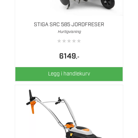
STIGA SRC 585 JORDFRESER
Hurtigvisning
★
★
★
★
★
6149
,-
Legg i handlekurv