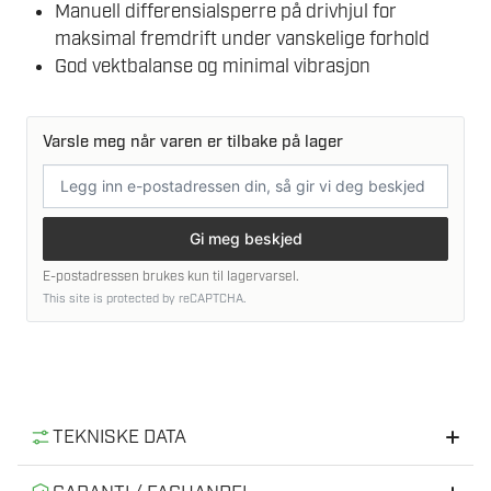
Manuell differensialsperre på drivhjul for
maksimal fremdrift under vanskelige forhold
God vektbalanse og minimal vibrasjon
Varsle meg når varen er tilbake på lager
E-
postadresse
Gi meg beskjed
E-postadressen brukes kun til lagervarsel.
This site is protected by reCAPTCHA.
TEKNISKE DATA
Motortype
GX 200