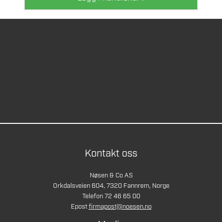
Kontakt oss
Nøsen & Co AS
Orkdalsveien 604, 7320 Fannrem, Norge
Telefon 72 46 65 00
Epost
firmapost@noesen.no