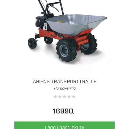
ARIENS TRANSPORTTRALLE
Hurtigvisning
★
★
★
★
★
16990
,-
Legg i handlekurv