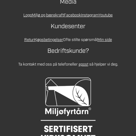
Media
Logo
Miljø og bærekraft
Facebook
Instagram
Youtube
Kundesenter
Retur
Kjøpsbetingelser
Ofte stilte spørsmål
Min side
Bedriftskunde?
Ta kontakt med oss på telefon
eller
epost
så hjelper vi deg.