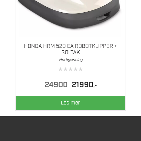
HONDA HRM 520 EA ROBOTKLIPPER +
SOLTAK
Hurtigvisning
★
★
★
★
★
Opprinnelig
Nåværende
24900
21990
,-
pris
pris
var:
er:
24900.
21990.
Les mer