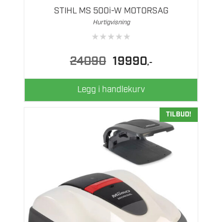
STIHL MS 500i-W MOTORSAG
Hurtigvisning
★
★
★
★
★
Opprinnelig
Nåværende
24090
19990
,-
pris
pris
var:
er:
24090.
19990.
Legg i handlekurv
TILBUD!