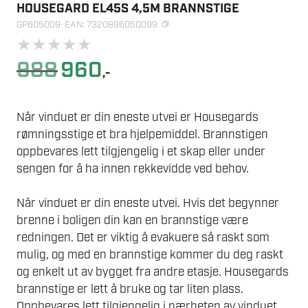
HOUSEGARD EL45S 4,5M BRANNSTIGE
GP605009
· EAN: 7320896050099
★
★
★
★
★
Opprinnelig
Nåværende
988
960
,-
pris
pris
var:
er:
988.
960.
Når vinduet er din eneste utvei er Housegards
rømningsstige et bra hjelpemiddel. Brannstigen
oppbevares lett tilgjengelig i et skap eller under
sengen for å ha innen rekkevidde ved behov.
Når vinduet er din eneste utvei. Hvis det begynner
brenne i boligen din kan en brannstige være
redningen. Det er viktig å evakuere så raskt som
mulig, og med en brannstige kommer du deg raskt
og enkelt ut av bygget fra andre etasje. Housegards
brannstige er lett å bruke og tar liten plass.
Oppbevares lett tilgjengelig i nærheten av vinduet