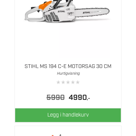
STIHL MS 194 C-E MOTORSAG 30 CM
Hurtigvisning
★
★
★
★
★
Opprinnelig
Nåværende
5990
4990
,-
pris
pris
var:
er:
5990.
4990.
Legg i handlekurv