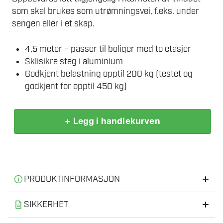
som skal brukes som utrømningsvei, f.eks. under
sengen eller i et skap.
4,5 meter – passer til boliger med to etasjer
Sklisikre steg i aluminium
Godkjent belastning opptil 200 kg (testet og
godkjent for opptil 450 kg)
+ Legg i handlekurven
HOUSEGARD
EL45S
4,5M
BRANNSTIGE
antall
PRODUKTINFORMASJON
Informasjon
SIKKERHET
Les alltid bruksanvisningen når du har kjøpt produktet.