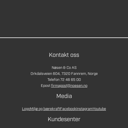
Kontakt oss
Nøsen & Co AS
Orkdalsveien 604, 7320 Fannrem, Norge
Telefon 72 46 65 00
Epost
firmapost@noesen.no
Media
Logo
Miljø og bærekraft
Facebook
Instagram
Youtube
Kundesenter