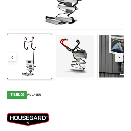
‹
›
TILBUD!
PÅ LAGER