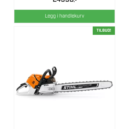
,-
Legg i handlekurv
TILBUD!