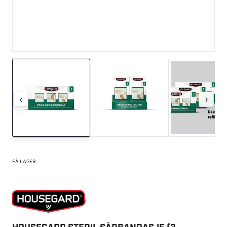
‹
›
PÅ LAGER