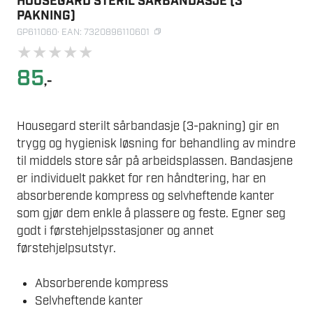
HOUSEGARD STERIL SÅRBANDASJE (3
PAKNING)
GP611060
· EAN: 7320896110601
★
★
★
★
★
85
,-
Housegard sterilt sårbandasje (3-pakning) gir en
trygg og hygienisk løsning for behandling av mindre
til middels store sår på arbeidsplassen. Bandasjene
er individuelt pakket for ren håndtering, har en
absorberende kompress og selvheftende kanter
som gjør dem enkle å plassere og feste. Egner seg
godt i førstehjelpsstasjoner og annet
førstehjelpsutstyr.
Absorberende kompress
Selvheftende kanter