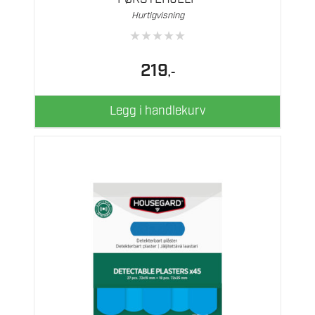
Hurtigvisning
★
★
★
★
★
219
,-
Legg i handlekurv