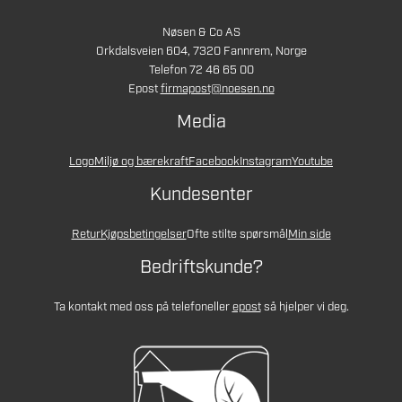
Nøsen & Co AS
Orkdalsveien 604, 7320 Fannrem, Norge
Telefon 72 46 65 00
Epost
firmapost@noesen.no
Media
Logo
Miljø og bærekraft
Facebook
Instagram
Youtube
Kundesenter
Retur
Kjøpsbetingelser
Ofte stilte spørsmål
Min side
Bedriftskunde?
Ta kontakt med oss på telefon
eller
epost
så hjelper vi deg.