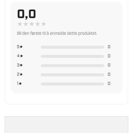
0,0
Les mer om trygg handel i norsk faghandel
★
★
★
★
★
Bli den første til å anmelde dette produktet.
5★
0
4★
0
3★
0
2★
0
1★
0