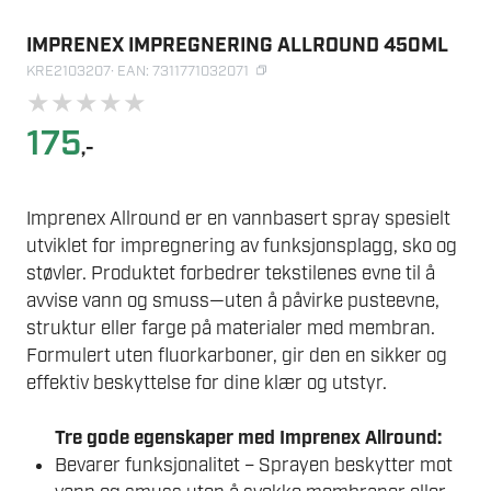
IMPRENEX IMPREGNERING ALLROUND 450ML
KRE2103207
· EAN: 7311771032071
★
★
★
★
★
175
,-
Imprenex Allround er en vannbasert spray spesielt
utviklet for impregnering av funksjonsplagg, sko og
støvler. Produktet forbedrer tekstilenes evne til å
avvise vann og smuss—uten å påvirke pusteevne,
struktur eller farge på materialer med membran.
Formulert uten fluorkarboner, gir den en sikker og
effektiv beskyttelse for dine klær og utstyr.
Tre gode egenskaper med Imprenex Allround:
Bevarer funksjonalitet – Sprayen beskytter mot