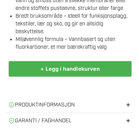
vann og smuss uten å svekke membraner eller
endre stoffets pusteevne, struktur eller farge
Bredt bruksområde – Ideell for funksjonsplagg,
tekstiler, lær og sko, og gir en allsidig
beskyttelse.
Miljøvennlig formula – Vannbasert og uten
fluorkarboner, et mer bærekraftig valg
+ Legg i handlekurven
IMPRENEX
IMPREGNERING
ALLROUND
450ML
antall
PRODUKTINFORMASJON
Informasjon
GARANTI / FAGHANDEL
Å impregnere klær, sko og friluftsutstyr gir en rekke
Vi er en norsk faghandel med fysisk butikk og verksted.
fordeler som både øker komforten og forlenger