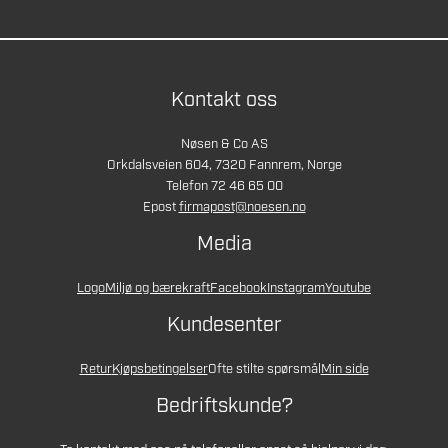
Kontakt oss
Nøsen & Co AS
Orkdalsveien 604, 7320 Fannrem, Norge
Telefon 72 46 65 00
Epost
firmapost@noesen.no
Media
Logo
Miljø og bærekraft
Facebook
Instagram
Youtube
Kundesenter
Retur
Kjøpsbetingelser
Ofte stilte spørsmål
Min side
Bedriftskunde?