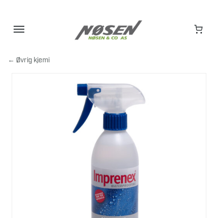
Hopp
til
innhold
← Øvrig kjemi