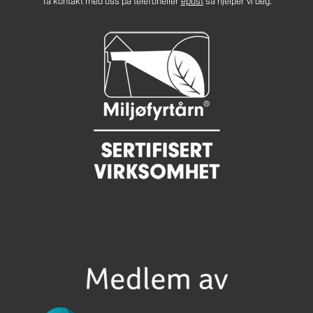
Ta kontakt med oss på telefon
eller
epost
så hjelper vi deg.