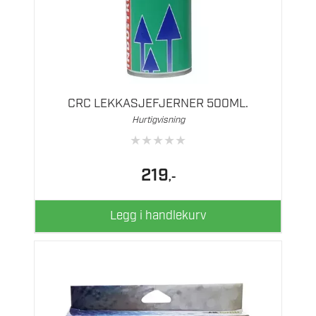
CRC LEKKASJEFJERNER 500ML.
Hurtigvisning
★
★
★
★
★
219
,-
Legg i handlekurv