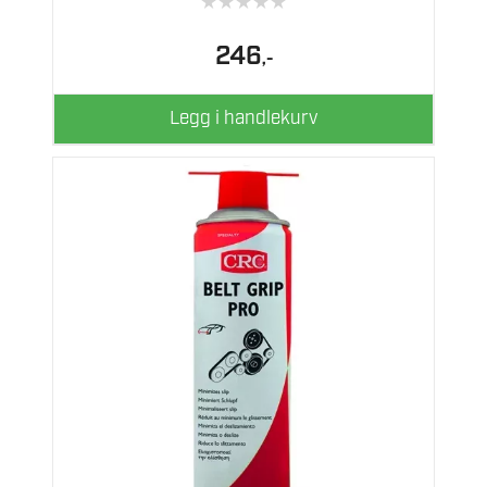
★
★
★
★
★
246
,-
Legg i handlekurv