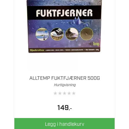
ALLTEMP FUKTFJÆRNER 500G
Hurtigvisning
★
★
★
★
★
149
,-
Legg i handlekurv