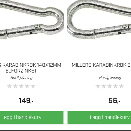
S KARABINKROK 140X12MM
MILLERS KARABINKROK 
ELFORZINKET
Hurtigvisning
Hurtigvisning
★
★
★
★
★
★
★
★
★
★
149
56
,-
,-
Legg i handlekurv
Legg i handlekurv