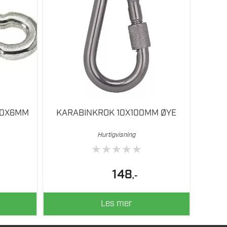
60X6MM
KARABINKROK 10X100MM ØYE
Hurtigvisning
★
★
★
★
★
148
,-
Les mer