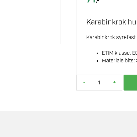
,-
Karabinkrok hur
Karabinkrok syrefast 
ETIM klasse: E
Materiale bits:
-
+
KARABINKROK
6X60MM
ØYE
antall