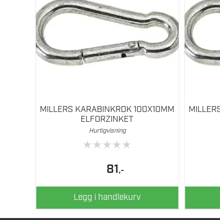
MILLERS KARABINKROK 100X10MM
MILLER
ELFORZINKET
Hurtigvisning
★
★
★
★
★
81
,-
Legg i handlekurv