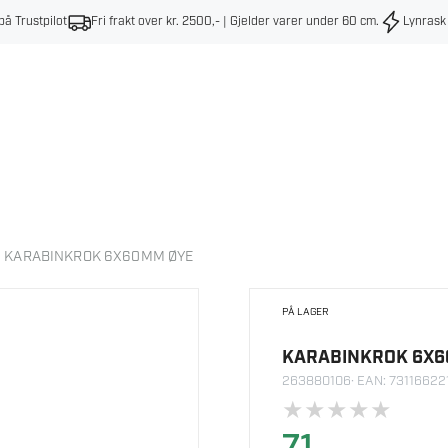
på Trustpilot
Fri frakt over kr. 2500,- | Gjelder varer under 60 cm
.
Lynrask
KARABINKROK 6X60MM ØYE
PÅ LAGER
KARABINKROK 6X6
263880106
· EAN: 7311662
★
★
★
★
★
71