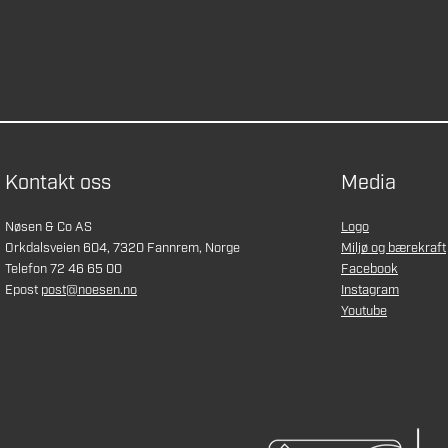
Kontakt oss
Media
Nøsen & Co AS
Logo
Orkdalsveien 604, 7320 Fannrem, Norge
Miljø og bærekraft
Telefon 72 46 65 00
Facebook
Epost
post@noesen.no
Instagram
Youtube