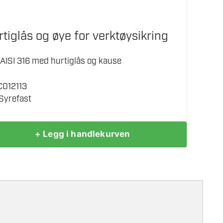
tiglås og øye for verktøysikring
AISI 316 med hurtiglås og kause
C012113
 Syrefast
+ Legg i handlekurven