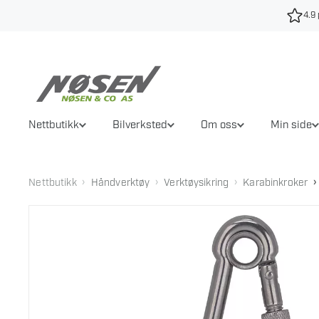
Hopp
4.9 
til
innhold
Nettbutikk
Bilverksted
Om oss
Min side
›
›
›
›
Nettbutikk
Håndverktøy
Verktøysikring
Karabinkroker