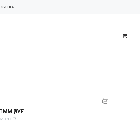
ØYE
 levering
antall
0MM ØYE
212070