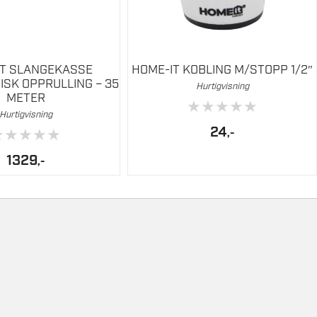
IT SLANGEKASSE
HOME-IT KOBLING M/STOPP 1/2″
SK OPPRULLING – 35
Hurtigvisning
METER
★
★
★
★
★
Hurtigvisning
24
★
★
★
★
★
,-
1329
,-