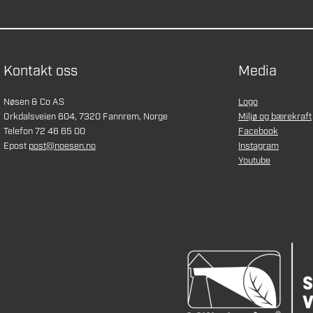
Kontakt oss
Media
Nøsen & Co AS
Logo
Orkdalsveien 604, 7320 Fannrem, Norge
Miljø og bærekraft
Telefon 72 46 65 00
Facebook
Epost
post@noesen.no
Instagram
Youtube