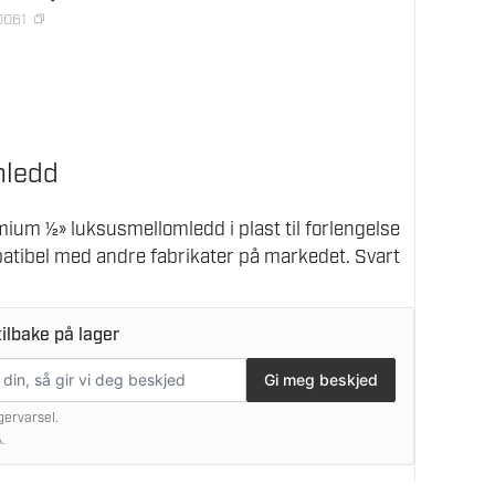
0061
mledd
um ½» luksusmellomledd i plast til forlengelse
atibel med andre fabrikater på markedet. Svart
ilbake på lager
Gi meg beskjed
gervarsel.
.