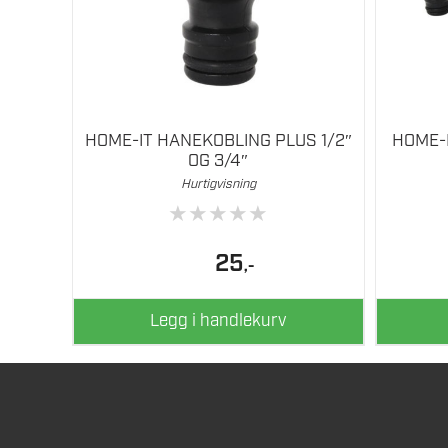
HOME-IT HANEKOBLING PLUS 1/2″
HOME-
OG 3/4″
Hurtigvisning
★
★
★
★
★
25
,-
Legg i handlekurv