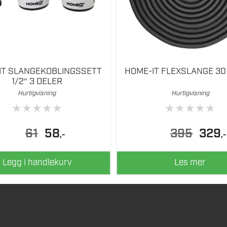
IT SLANGEKOBLINGSSETT
HOME-IT FLEXSLANGE 30
1/2″ 3 DELER
Hurtigvisning
Hurtigvisning
★
★
★
★
★
★
★
★
★
★
Opprinnelig
Nåværende
Opprinne
N
61
58
395
329
,-
,-
pris
pris
pris
p
var:
er:
var:
er
61.
58.
395.
3
Legg i handlekurv
Les mer