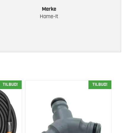
Merke
Home-It
TILBUD!
TILBUD!