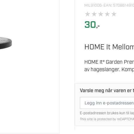
MIL91006
· EAN: 570861491
★
★
★
★
★
30
,-
HOME It Mello
HOME It® Garden Premi
av hageslanger. Komp
Varsle meg når varen er t
E-
postadresse
E-postadressen brukes kun til la
This site is protected by reCAPTCHA