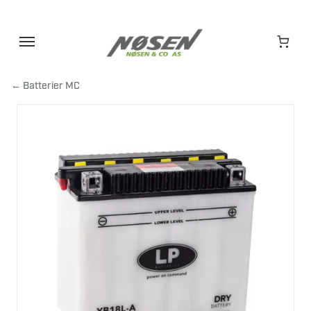
Hopp
til
innhold
← Batterier MC