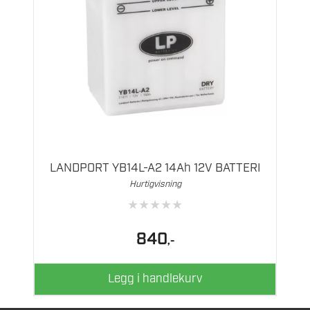
LANDPORT YB14L-A2 14Ah 12V BATTERI
Hurtigvisning
★
★
★
★
★
840
,-
Legg i handlekurv