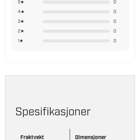
5★
0
4★
0
3★
0
2★
0
1★
0
Spesifikasjoner
Fraktvekt
Dimensjoner