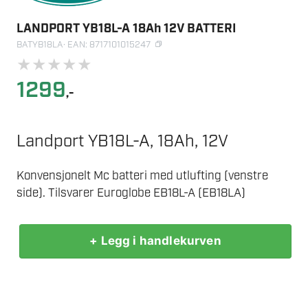
LANDPORT YB18L-A 18Ah 12V BATTERI
BATYB18LA
· EAN: 8717101015247
★
★
★
★
★
1299
,-
Landport YB18L-A, 18Ah, 12V
Konvensjonelt Mc batteri med utlufting (venstre
side). Tilsvarer Euroglobe EB18L-A (EB18LA)
+ Legg i handlekurven
LANDPORT
YB18L-
A
18Ah