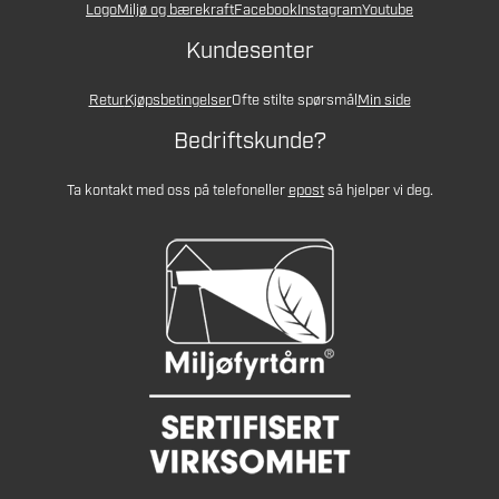
Logo
Miljø og bærekraft
Facebook
Instagram
Youtube
Kundesenter
Retur
Kjøpsbetingelser
Ofte stilte spørsmål
Min side
Bedriftskunde?
Ta kontakt med oss på telefon
eller
epost
så hjelper vi deg.