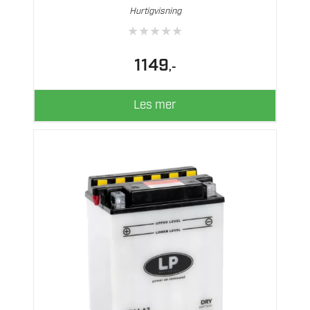
Hurtigvisning
★
★
★
★
★
1149
,-
Les mer