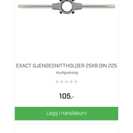
EXACT GJENGESNITTHOLDER 25X9 DIN 225
Hurtigvisning
★
★
★
★
★
105
,-
Legg i handlekurv