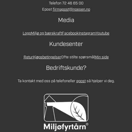
Telefon 72 46 65 00
Epost
firmapost@noesen.no
Media
Logo
Miljø og bærekraft
Facebook
Instagram
Youtube
Kundesenter
Retur
Kjøpsbetingelser
Ofte stilte spørsmål
Min side
Bedriftskunde?
Ta kontakt med oss på telefon
eller
epost
så hjelper vi deg.