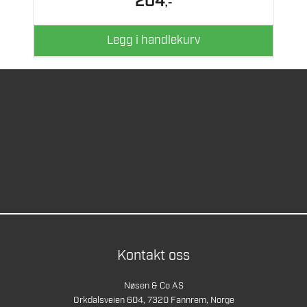
204
,-
Legg i handlekurv
Kontakt oss
Nøsen & Co AS
Orkdalsveien 604, 7320 Fannrem, Norge