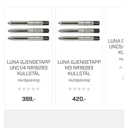
LUNA G
UNC5/1
KUL
Hurti
LUNA GJENGETAPP
LUNA GJENGETAPP
★
★
UNC1/4 NR1&2&3
M3 NR1&2&3
KULLSTÅL
KULLSTÅL
3
Hurtigvisning
Hurtigvisning
★
★
★
★
★
★
★
★
★
★
389
420
,-
,-