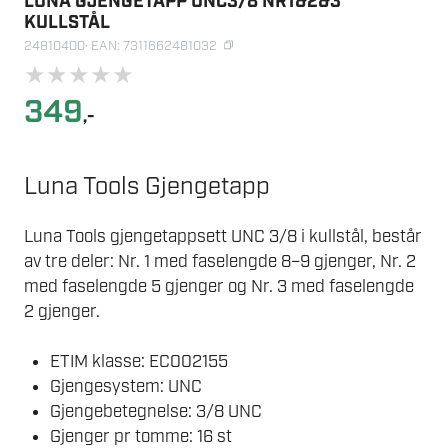
LUNA GJENGETAPP UNC3/8 NR1&2&3
KULLSTÅL
24810400
· EAN: 7311662481032
★
★
★
★
★
349
,-
Luna Tools Gjengetapp
Luna Tools gjengetappsett UNC 3/8 i kullstål, består
av tre deler: Nr. 1 med faselengde 8–9 gjenger, Nr. 2
med faselengde 5 gjenger og Nr. 3 med faselengde
2 gjenger.
ETIM klasse: EC002155
Gjengesystem: UNC
Gjengebetegnelse: 3/8 UNC
Gjenger pr tomme: 16 st