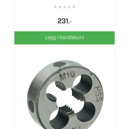
★
★
★
★
★
231
,-
Legg i handlekurv