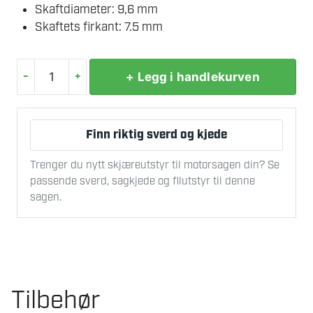
Skaftdiameter: 9,6 mm
Skaftets firkant: 7.5 mm
-
+
+ Legg i handlekurven
LUNA
GJENGETAPP
UNC3/8
Finn riktig sverd og kjede
NR1&2&3
KULLSTÅL
Trenger du nytt skjæreutstyr til motorsagen din? Se
antall
passende sverd, sagkjede og filutstyr til denne
sagen.
Tilbehør