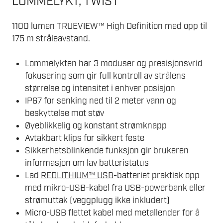
LOMMELYKT, TWIST
1100 lumen TRUEVIEW™ High Definition med opp til
175 m stråleavstand.
Lommelykten har 3 moduser og presisjonsvrid
fokusering som gir full kontroll av strålens
størrelse og intensitet i enhver posisjon
IP67 for senking ned til 2 meter vann og
beskyttelse mot støv
Øyeblikkelig og konstant strømknapp
Avtakbart klips for sikkert feste
Sikkerhetsblinkende funksjon gir brukeren
informasjon om lav batteristatus
Lad
REDLITHIUM™ USB
-batteriet praktisk opp
med mikro-USB-kabel fra USB-powerbank eller
strømuttak (veggplugg ikke inkludert)
Micro-USB flettet kabel med metallender for å