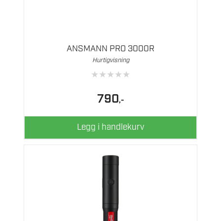
ANSMANN PRO 3000R
Hurtigvisning
★
★
★
★
★
790
,-
Legg i handlekurv