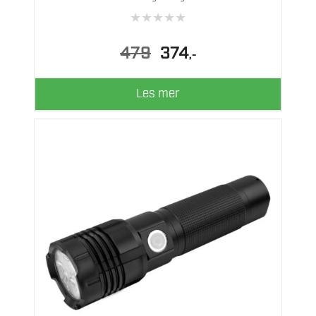
★
★
★
★
★
Opprinnelig
Nåværende
479
374
,-
pris
pris
var:
er:
479.
374.
Les mer