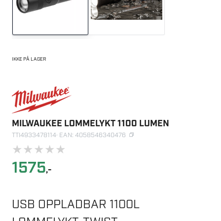
IKKE PÅ LAGER
MILWAUKEE LOMMELYKT 1100 LUMEN
TTI4933478114
· EAN: 4058546340476
★
★
★
★
★
1575
,-
USB OPPLADBAR 1100L