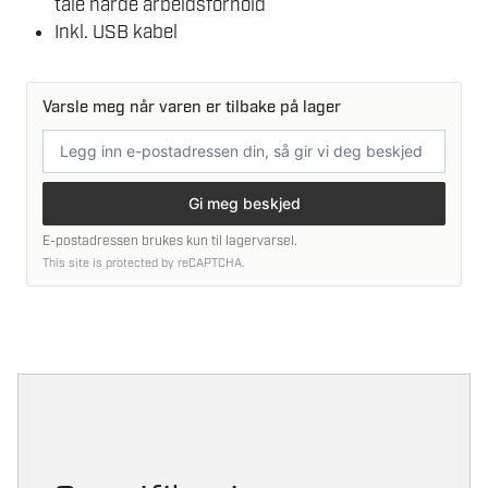
tåle harde arbeidsforhold
Inkl. USB kabel
Varsle meg når varen er tilbake på lager
E-
postadresse
Gi meg beskjed
E-postadressen brukes kun til lagervarsel.
This site is protected by reCAPTCHA.