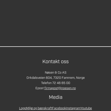
Kontakt oss
Nøsen & Co AS
Orkdalsveien 604, 7320 Fannrem, Norge
Telefon 72 46 65 00
Epost
firmapost@noesen.no
Media
Logo
Miljø og bærekraft
Facebook
Instagram
Youtube