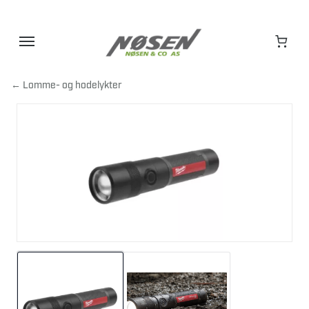
Hopp
til
innhold
← Lomme- og hodelykter