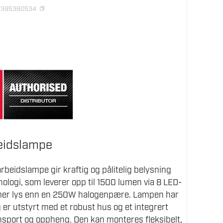
02395380534
eidslampe
beidslampe gir kraftig og pålitelig belysning
ogi, som leverer opp til 1500 lumen via 8 LED-
 mer lys enn en 250W halogenpære. Lampen har
g er utstyrt med et robust hus og et integrert
nsport og oppheng. Den kan monteres fleksibelt,