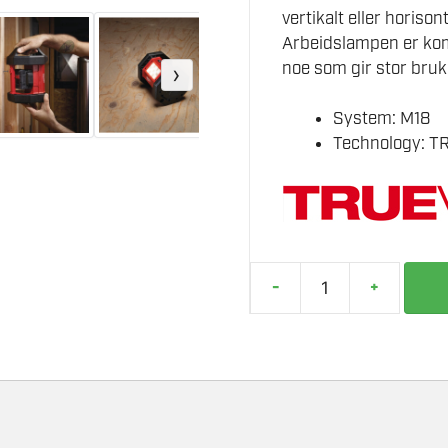
vertikalt eller horison
Arbeidslampen er kom
noe som gir stor bruk
›
System: M18
Technology: 
-
+
MILWAUKEE
M18
AL-
0
ARBEIDSLAMPE
antall