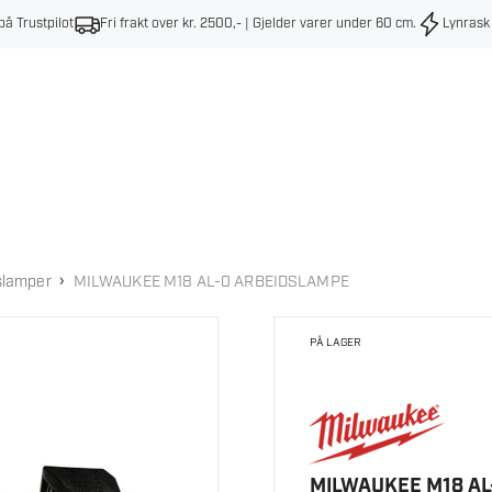
på Trustpilot
Fri frakt over kr. 2500,- | Gjelder varer under 60 cm
.
Lynrask
›
slamper
MILWAUKEE M18 AL-0 ARBEIDSLAMPE
PÅ LAGER
MILWAUKEE M18 A