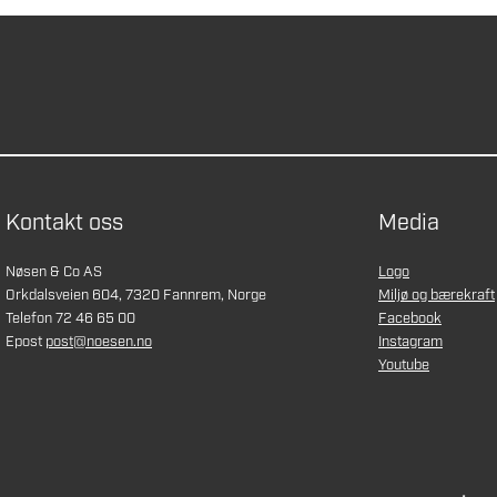
Kontakt oss
Media
Nøsen & Co AS
Logo
Orkdalsveien 604, 7320 Fannrem, Norge
Miljø og bærekraft
Telefon 72 46 65 00
Facebook
Epost
post@noesen.no
Instagram
Youtube