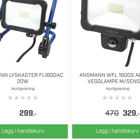
NN LYSKASTER FL1600AC
ANSMANN WFL 1600S A
20W
VEGGLAMPE M/SEN
Hurtigvisning
Hurtigvisning
★
★
★
★
★
★
★
★
★
★
Opprinne
N
299
470
329
,-
,-
pris
p
var:
er
470.
3
Legg i handlekurv
Legg i handlekurv