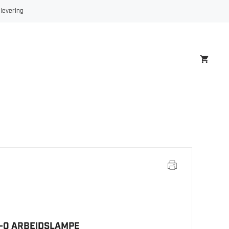
AL-
 levering
0
ARBEIDSLAMPE
antall
L-0 ARBEIDSLAMPE