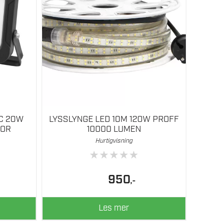
C 20W
LYSSLYNGE LED 10M 120W PROFF
SOR
10000 LUMEN
Hurtigvisning
★
★
★
★
★
lig
åværende
950
,-
ris
:
29.
Les mer