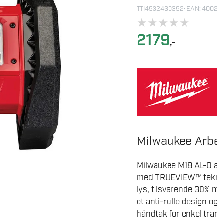
TTI4932430392
· EAN: 40
★
★
★
★
★
2179
,-
Milwaukee Arb
Milwaukee M18 AL-0 ar
med TRUEVIEW™ teknol
lys, tilsvarende 30%
et anti-rulle design o
håndtak for enkel tra