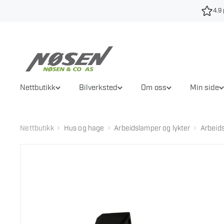
Hopp
4.9 
til
innhold
Nettbutikk
Bilverksted
Om oss
Min side
›
›
›
Nettbutikk
Hus og hage
Arbeidslamper og lykter
Arbeid