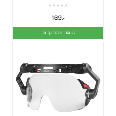
★
★
★
★
★
169
,-
Legg i handlekurv