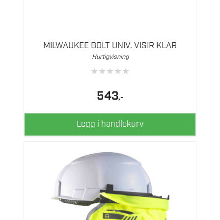
MILWAUKEE BOLT UNIV. VISIR KLAR
Hurtigvisning
★
★
★
★
★
543
,-
Legg i handlekurv