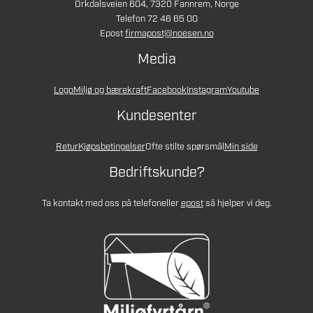
Orkdalsveien 604, 7320 Fannrem, Norge
Telefon 72 46 65 00
Epost
firmapost@noesen.no
Media
Logo
Miljø og bærekraft
Facebook
Instagram
Youtube
Kundesenter
Retur
Kjøpsbetingelser
Ofte stilte spørsmål
Min side
Bedriftskunde?
Ta kontakt med oss på telefon
eller
epost
så hjelper vi deg.