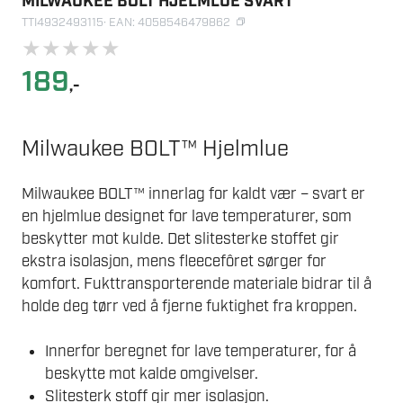
MILWAUKEE BOLT HJELMLUE SVART
TTI4932493115
· EAN: 4058546479862
★
★
★
★
★
189
,-
Milwaukee BOLT™ Hjelmlue
Milwaukee BOLT™ innerlag for kaldt vær – svart er
en hjelmlue designet for lave temperaturer, som
beskytter mot kulde. Det slitesterke stoffet gir
ekstra isolasjon, mens fleecefôret sørger for
komfort. Fukttransporterende materiale bidrar til å
holde deg tørr ved å fjerne fuktighet fra kroppen.
Innerfor beregnet for lave temperaturer, for å
beskytte mot kalde omgivelser.
Slitesterk stoff gir mer isolasjon.