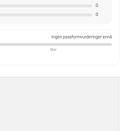
0
0
Ingen passformvurderinger ennå
Stor