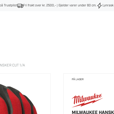
på Trustpilot
Fri frakt over kr. 2500,- | Gjelder varer under 60 cm
.
Lynrask
NSKER CUT 1/A
PÅ LAGER
MILWAUKEE HANSKE