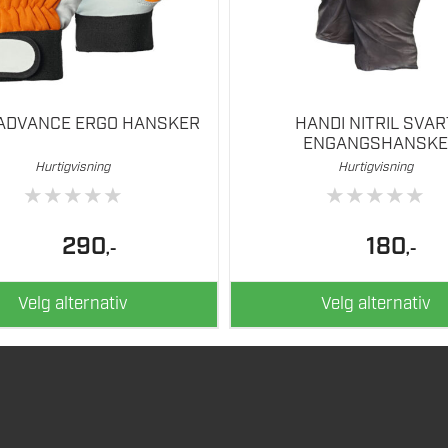
på
iden
produktsiden
 ADVANCE ERGO HANSKER
HANDI NITRIL SVAR
ENGANGSHANSKE
Hurtigvisning
Hurtigvisning
★
★
★
★
★
★
★
★
★
★
290
180
,-
,-
Velg alternativ
Velg alternativ