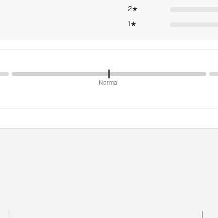
2★
1★
Normal