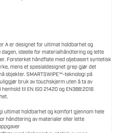
 A er designet for ultimat holdbarhet og
dagen, ideelle for materialhåndtering og lette
r. Forsterket håndflate med oljebasert syntetisk
yrke, mens et spesialdesignet grep gjør det
små objekter. SMARTSWIPE™-teknologi på
uliggjør bruk av touchskjerm uten å ta av
 i henhold til EN ISO 21420 og EN388:2016
het.
 gi ultimat holdbarhet og komfort gjennom hele
for håndtering av materialer eller lette
oppgaver