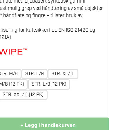
dflate med oljebasert syntetisk gummi
 best mulig grep ved håndtering av små objekter
ndflate og fingre – tillater bruk av
fisering for kuttsikkerhet: EN ISO 21420 og
121A)
STR. M/8
STR. L/9
STR. XL/10
M/8 (12 PK)
STR. L/9 (12 PK)
STR. XXL/11 (12 PK)
+ Legg i handlekurven