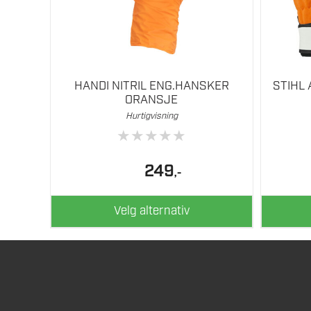
på
på
produktsiden
produkts
HANDI NITRIL ENG.HANSKER
STIHL
ORANSJE
Hurtigvisning
★
★
★
★
★
249
,-
Velg alternativ