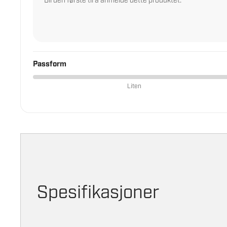
Bli den første til å anmelde dette produktet.
Kuttbeskyttelse – ermer
Støvmasker
Vernebriller
Annet verneutstyr
Passform
Liten
Spesifikasjoner