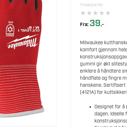
TTI493247161
★
★
★
★
★
39
Fra:
,-
Milwaukee kutthansker
komfort gjennom hele 
konstruksjonsoppgave
gummi gir økt slitest
enklere å håndtere 
håndflate og fingre m
hanskene. Sertifisert
(4121A) for kuttsikker
Designet for å
dagen. Ideelle 
konstruksjons