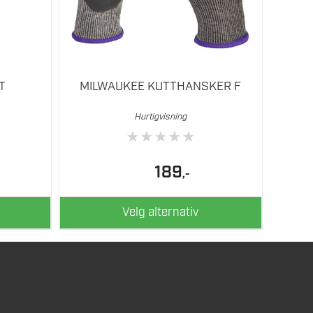
på
produktsiden
T
MILWAUKEE KUTTHANSKER F
Hurtigvisning
★
★
★
★
★
189
,-
Velg alternativ