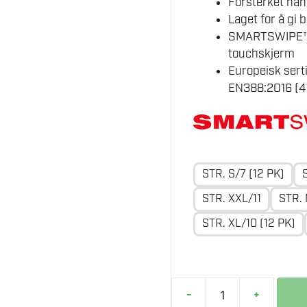
Forsterket hån
Laget for å gi
SMARTSWIPE™ hå
touchskjerm
Europeisk serti
EN388:2016 (4
STR. S/7 (12 PK)
STR. XXL/11
STR. 
STR. XL/10 (12 PK)
-
+
MILWAUKEE