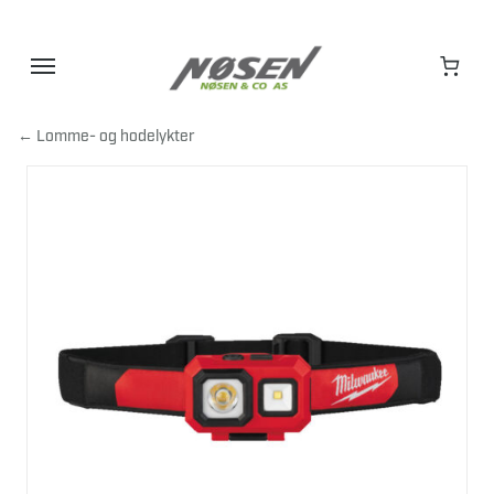
Hopp
til
innhold
← Lomme- og hodelykter