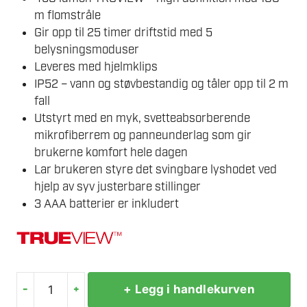
m flomstråle
Gir opp til 25 timer driftstid med 5
belysningsmoduser
Leveres med hjelmklips
IP52 – vann og støvbestandig og tåler opp til 2 m
fall
Utstyrt med en myk, svetteabsorberende
mikrofiberrem og panneunderlag som gir
brukerne komfort hele dagen
Lar brukeren styre det svingbare lyshodet ved
hjelp av syv justerbare stillinger
3 AAA batterier er inkludert
-
+
+ Legg i handlekurven
MILWAUKEE