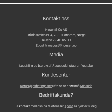
Kontakt oss
Nøsen & Co AS
Orkdalsveien 604, 7320 Fannrem, Norge
Telefon 72 46 65 00
Epost
firmapost@noesen.no
Media
Logo
Miljø og bærekraft
Facebook
Instagram
Youtube
Kundesenter
Retur
Kjøpsbetingelser
Ofte stilte spørsmål
Min side
Bedriftskunde?
Ta kontakt med oss på telefon
eller
epost
så hjelper vi deg.