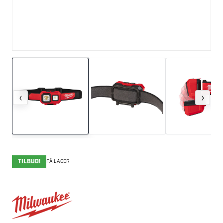
‹
›
TILBUD!
PÅ LAGER