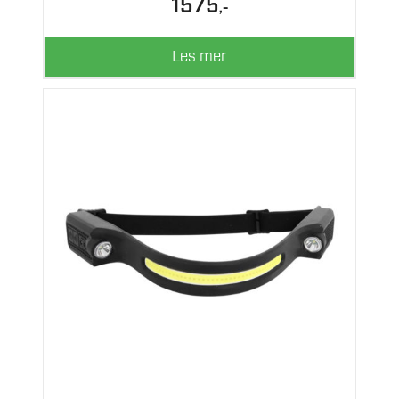
1575
,-
Les mer