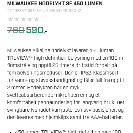
MILWAUKEE HODELYKT SF 450 LUMEN
TTI4933471388
· EAN: 4058546290160
★
★
★
★
★
Opprinnelig
Nåværende
780
590
,-
pris
pris
var:
er:
780.
590.
Milwaukee Alkaline hodelykt leverer 450 lumen
TRUVIEW™ high definition belysning med en 100 m
flomstråle og opptil 25 timers driftstid fordelt på
fem belysningsmoduser. Den er IP52-klassifisert
for vann- og støvbestandighet og tåler fall fra opptil
2 meter. Hodelykten har en myk,
svetteabsorberende mikrofiberrem og et
komfortabelt panneunderlag for langvarig bruk. Det
svingbare lyshodet kan justeres i syv posisjoner, og
den leveres med hjelmklips samt tre AAA-batterier.
450 lumen TRUVIEW™ high definition med 100