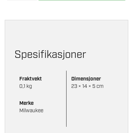
HODELYKT
SF
450
LUMEN
antall
Spesifikasjoner
Fraktvekt
Dimensjoner
0,1 kg
23 × 14 × 5 cm
Merke
Milwaukee