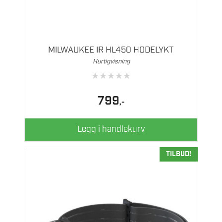
MILWAUKEE IR HL450 HODELYKT
Hurtigvisning
★
★
★
★
★
799
,-
Legg i handlekurv
TILBUD!