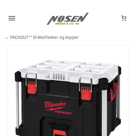
Hopp
til
innhold
← PACKOUT™ Drikkeflasker og kopper