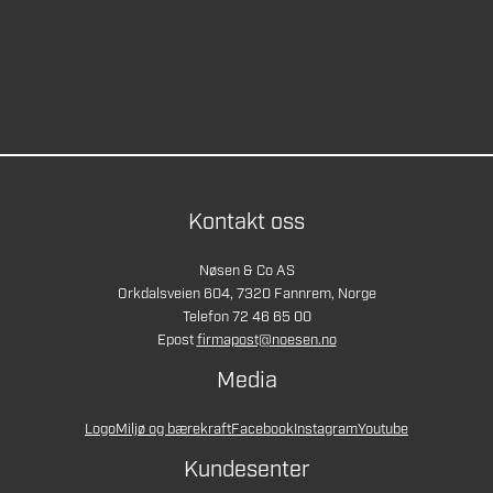
Kontakt oss
Nøsen & Co AS
Orkdalsveien 604, 7320 Fannrem, Norge
Telefon 72 46 65 00
Epost
firmapost@noesen.no
Media
Logo
Miljø og bærekraft
Facebook
Instagram
Youtube
Kundesenter