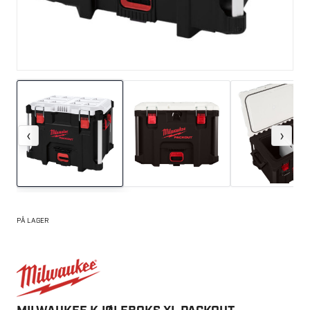
‹
›
PÅ LAGER