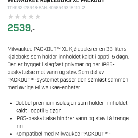
MILWAUKEE KJØLEBOKS XL PACKOUT
TTI4932478648
· EAN: 4058546348410
★
★
★
★
★
2539
,-
Milwaukee PACKOUT™ XL Kjøleboks er en 38-liters
kjøleboks som holder innholdet kaldt i opptil 5 døgn.
Den er bygget i slagfast polymer og har IP65-
beskyttelse mot vann og støv. Som del av
PACKOUT™-systemet passer den sømløst sammen
med øvrige Milwaukee-enheter.
Dobbel premium isolasjon som holder innholdet
kaldt i opptil 5 døgn
IP65-beskyttelse hindrer vann og støv i å trenge
inn
Kompatibel med Milwaukee PACKOUT™-