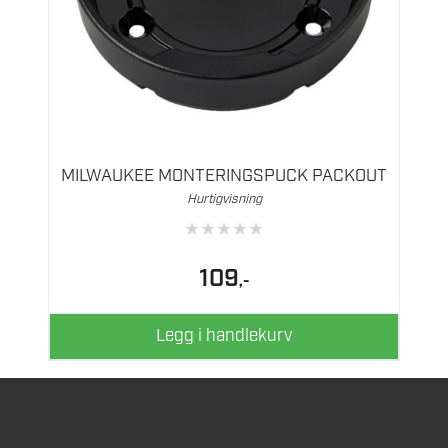
MILWAUKEE MONTERINGSPUCK PACKOUT
Hurtigvisning
★
★
★
★
★
109
,-
Legg i handlekurv