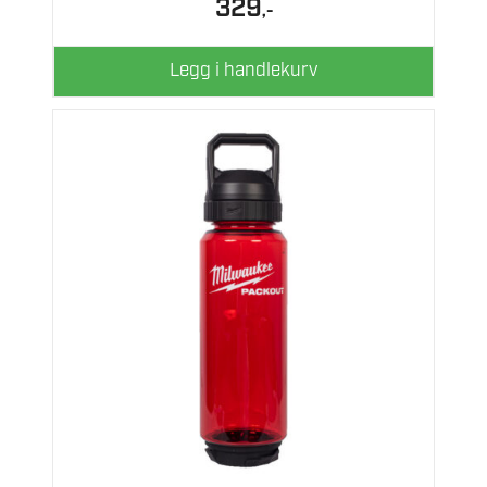
329
,-
Legg i handlekurv