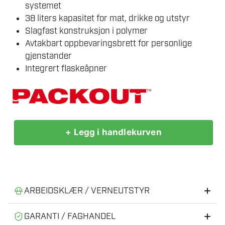
systemet
38 liters kapasitet for mat, drikke og utstyr
Slagfast konstruksjon i polymer
Avtakbart oppbevaringsbrett for personlige
gjenstander
Integrert flaskeåpner
+ Legg i handlekurven
MILWAUKEE
KJØLEBOKS
XL
PACKOUT
antall
ARBEIDSKLÆR / VERNEUTSTYR
Anbefalt verneutstyr og arbeidsklær
GARANTI / FAGHANDEL