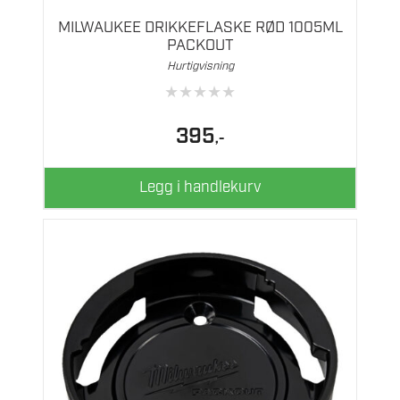
MILWAUKEE DRIKKEFLASKE RØD 1005ML
PACKOUT
Hurtigvisning
★
★
★
★
★
395
,-
Legg i handlekurv