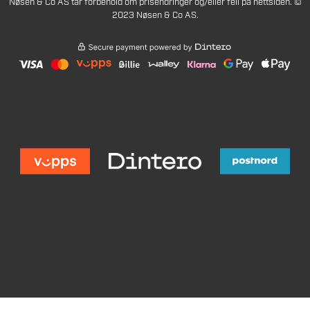
Nøsen & Co AS tar forbehold om prisendringer og/eller feil på nettsiden. ©
2023 Nøsen & Co AS.