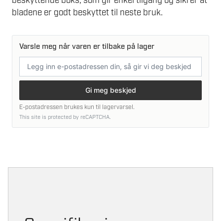
beskyttende boks, som gir enkel tilgang og sikrer at
bladene er godt beskyttet til neste bruk.
Varsle meg når varen er tilbake på lager
E-
postadresse
Gi meg beskjed
E-postadressen brukes kun til lagervarsel.
This site is protected by reCAPTCHA.