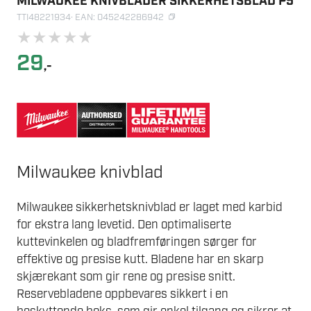
MILWAUKEE KNIVBLADER SIKKERHETSBLAD P5
TTI48221934
· EAN: 045242286942
★
★
★
★
★
29
,-
Milwaukee knivblad
Milwaukee sikkerhetsknivblad er laget med karbid
for ekstra lang levetid. Den optimaliserte
kuttevinkelen og bladfremføringen sørger for
effektive og presise kutt. Bladene har en skarp
skjærekant som gir rene og presise snitt.
Reservebladene oppbevares sikkert i en