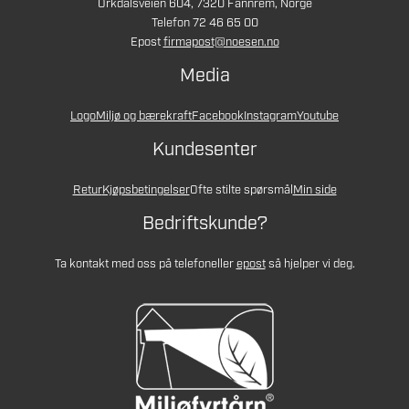
Orkdalsveien 604, 7320 Fannrem, Norge
Telefon 72 46 65 00
Epost
firmapost@noesen.no
Media
Logo
Miljø og bærekraft
Facebook
Instagram
Youtube
Kundesenter
Retur
Kjøpsbetingelser
Ofte stilte spørsmål
Min side
Bedriftskunde?
Ta kontakt med oss på telefon
eller
epost
så hjelper vi deg.