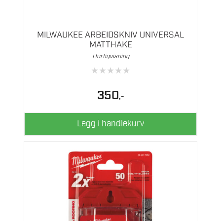
MILWAUKEE ARBEIDSKNIV UNIVERSAL
MATTHAKE
Hurtigvisning
★
★
★
★
★
350
,-
Legg i handlekurv