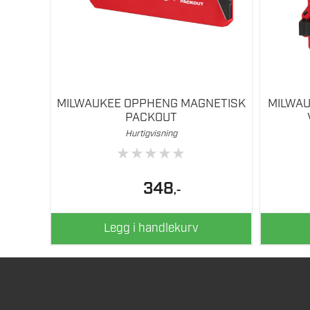
MILWAUKEE OPPHENG MAGNETISK
MILWAU
PACKOUT
Hurtigvisning
★
★
★
★
★
348
,-
Legg i handlekurv