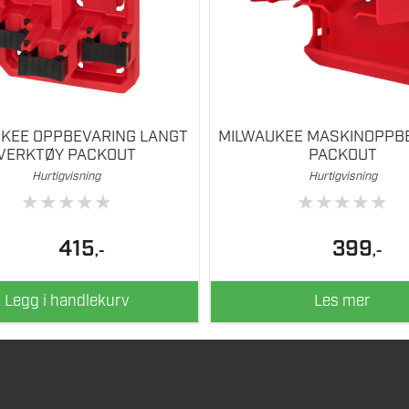
KEE OPPBEVARING LANGT
MILWAUKEE MASKINOPPB
VERKTØY PACKOUT
PACKOUT
Hurtigvisning
Hurtigvisning
★
★
★
★
★
★
★
★
★
★
415
399
,-
,-
Legg i handlekurv
Les mer