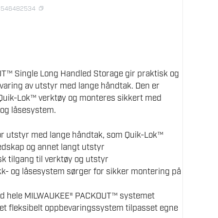
58546482534
 Single Long Handled Storage gir praktisk og
bevaring av utstyr med lange håndtak. Den er
t Quik-Lok™ verktøy og monteres sikkert med
 og låsesystem.
or utstyr med lange håndtak, som Quik-Lok™
edskap og annet langt utstyr
sk tilgang til verktøy og utstyr
- og låsesystem sørger for sikker montering på
ed hele MILWAUKEE® PACKOUT™ systemet
et fleksibelt oppbevaringssystem tilpasset egne