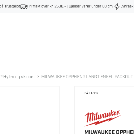
på Trustpilot
Fri frakt over kr. 2500,- | Gjelder varer under 60 cm
.
Lynrask
›
Hyller og skinner
MILWAUKEE OPPHENG LANGT ENKEL PACKOUT
PÅ LAGER
MILWAUKEE OPPHE