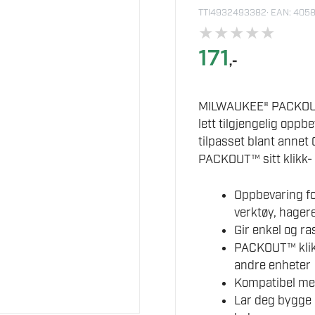
TTI4932493382
· EAN: 40
★
★
★
★
★
171
,-
MILWAUKEE® PACKOUT™
lett tilgjengelig opp
tilpasset blant anne
PACKOUT™ sitt klikk-
Oppbevaring f
verktøy, hager
Gir enkel og ra
PACKOUT™ klikk
andre enheter
Kompatibel m
Lar deg bygge 