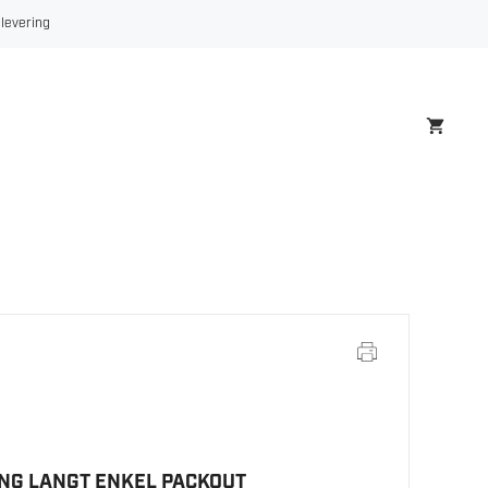
LANGT
 levering
ENKEL
PACKOUT
antall
NG LANGT ENKEL PACKOUT