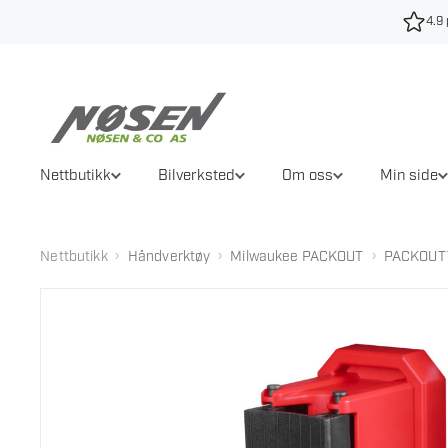
Hopp
4.9 
til
innhold
Nettbutikk
Bilverksted
Om oss
Min side
›
›
›
Nettbutikk
Håndverktøy
Milwaukee PACKOUT
PACKOUT™ 