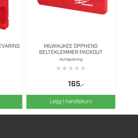
EVARING
MILWAUKEE OPPHENG
BELTEKLEMMER PACKOUT
Hurtigvisning
★
★
★
★
★
165
,-
Legg i handlekurv