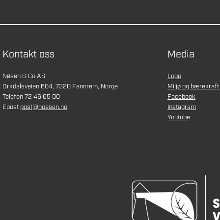
Kontakt oss
Media
Nøsen & Co AS
Logo
Orkdalsveien 604, 7320 Fannrem, Norge
Miljø og bærekraft
Telefon 72 46 65 00
Facebook
Epost
post@noesen.no
Instagram
Youtube