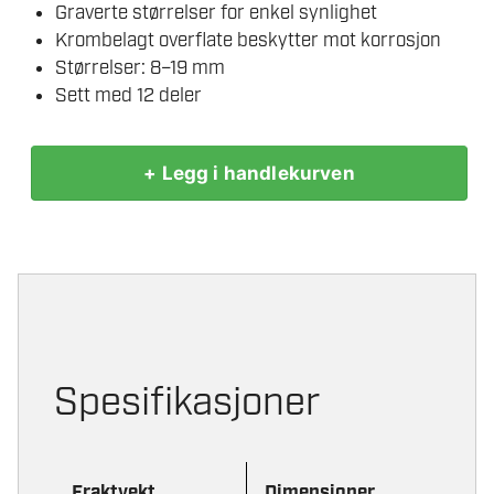
Graverte størrelser for enkel synlighet
Krombelagt overflate beskytter mot korrosjon
Størrelser: 8–19 mm
Sett med 12 deler
+ Legg i handlekurven
MILWAUKEE
PIPER
3/8"
12-
KANT
DYP
12P
antall
Spesifikasjoner
Fraktvekt
Dimensjoner