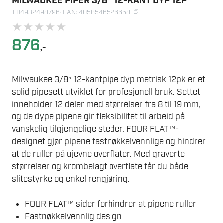
MILWAUKEE PIPER 3/8″ 12-KANT DYP 12P
TTI4932498796
· EAN: 4058546526658
★
★
★
★
★
876
,-
Milwaukee 3/8″ 12-kantpipe dyp metrisk 12pk er et
solid pipesett utviklet for profesjonell bruk. Settet
inneholder 12 deler med størrelser fra 8 til 19 mm,
og de dype pipene gir fleksibilitet til arbeid på
vanskelig tilgjengelige steder. FOUR FLAT™-
designet gjør pipene fastnøkkelvennlige og hindrer
at de ruller på ujevne overflater. Med graverte
størrelser og krombelagt overflate får du både
slitestyrke og enkel rengjøring.
FOUR FLAT™ sider forhindrer at pipene ruller
Fastnøkkelvennlig design