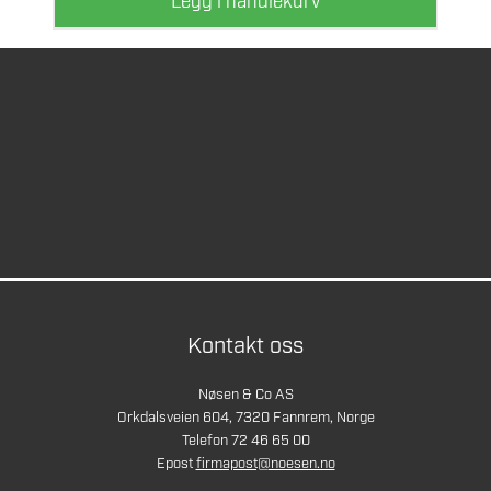
Legg i handlekurv
Kontakt oss
Nøsen & Co AS
Orkdalsveien 604, 7320 Fannrem, Norge
Telefon 72 46 65 00
Epost
firmapost@noesen.no