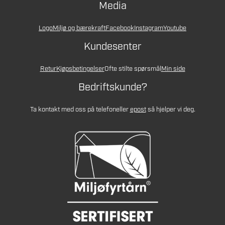
Media
Logo
Miljø og bærekraft
Facebook
Instagram
Youtube
Kundesenter
Retur
Kjøpsbetingelser
Ofte stilte spørsmål
Min side
Bedriftskunde?
Ta kontakt med oss på telefon
eller
epost
så hjelper vi deg.