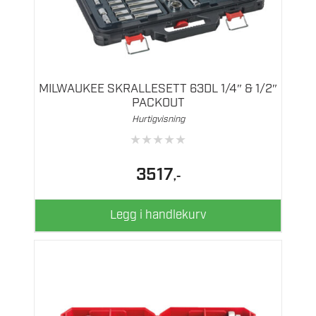
MILWAUKEE SKRALLESETT 63DL 1/4″ & 1/2″
PACKOUT
Hurtigvisning
★
★
★
★
★
3517
,-
Legg i handlekurv