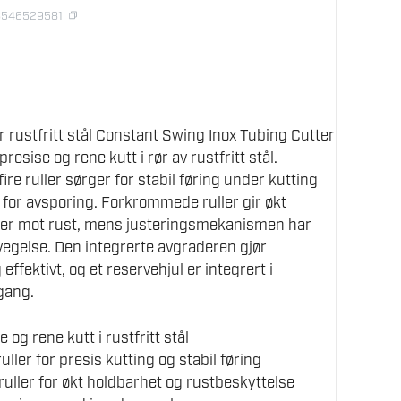
58546529581
rustfritt stål Constant Swing Inox Tubing Cutter
resise og rene kutt i rør av rustfritt stål.
re ruller sørger for stabil føring under kutting
 for avsporing. Forkrommede ruller gir økt
tter mot rust, mens justeringsmekanismen har
evegelse. Den integrerte avgraderen gjør
effektivt, og et reservehjul er integrert i
lgang.
te og rene kutt i rustfritt stål
ller for presis kutting og stabil føring
ller for økt holdbarhet og rustbeskyttelse