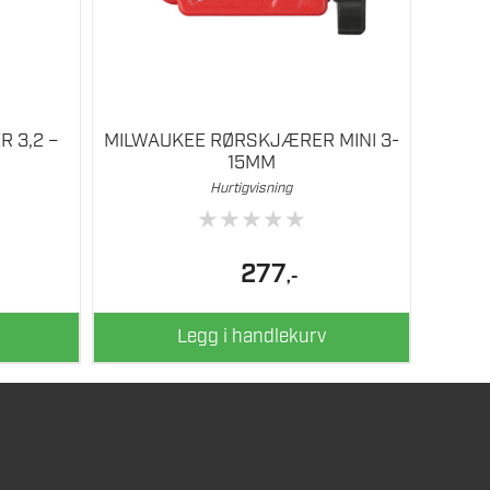
 3,2 –
MILWAUKEE RØRSKJÆRER MINI 3-
15MM
Hurtigvisning
★
★
★
★
★
277
,-
Legg i handlekurv