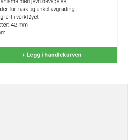
anisme med jevn bevegelse
ader for rask og enkel avgrading
grert i verktøyet
eter: 42 mm
 mm
+ Legg i handlekurven