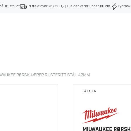
på Trustpilot
Fri frakt over kr. 2500,- | Gjelder varer under 60 cm
.
Lynrask
WAUKEE RØRSKJÆRER RUSTFRITT STÅL 42MM
PÅ LAGER
MILWAUKEE RØRSK