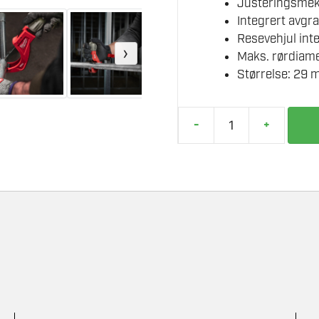
Justeringsmek
Integrert avgr
Resevehjul inte
›
Maks. rørdiam
Størrelse: 29
-
+
MILWAUKEE
RØRSKJÆRER
RUSTFRITT
STÅL
42MM
antall