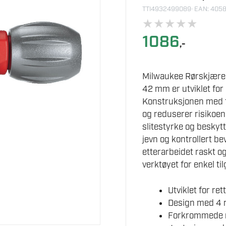
TTI4932499089
· EAN: 40
★
★
★
★
★
1086
,-
Milwaukee Rørskjærer 
42 mm er utviklet for p
Konstruksjonen med fi
og reduserer risikoen
slitestyrke og besky
jevn og kontrollert b
etterarbeidet raskt og 
verktøyet for enkel ti
Utviklet for ret
Design med 4 ru
Forkrommede ru