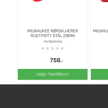
MILWAUKEE RØRSKJÆRER
MILWAU
RUSTFRITT STÅL 29MM
Hurtigvisning
★
★
★
★
★
756
,-
Legg i handlekurv