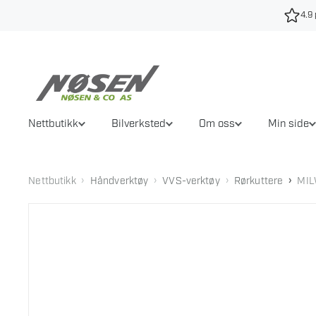
Hopp
4.9 
til
innhold
Nettbutikk
Bilverksted
Om oss
Min side
›
›
›
›
Nettbutikk
Håndverktøy
VVS-verktøy
Rørkuttere
MIL