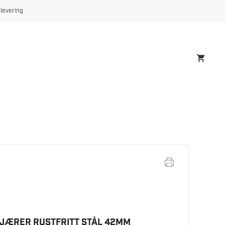
RUSTFRITT
 levering
STÅL
42MM
antall
JÆRER RUSTFRITT STÅL 42MM