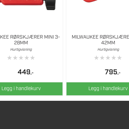
KEE RØRSKJÆRER MINI 3-
MILWAUKEE RØRSKJÆRER
28MM
42MM
Hurtigvisning
Hurtigvisning
★
★
★
★
★
★
★
★
★
★
449
795
,-
,-
Legg i handlekurv
Legg i handlekurv