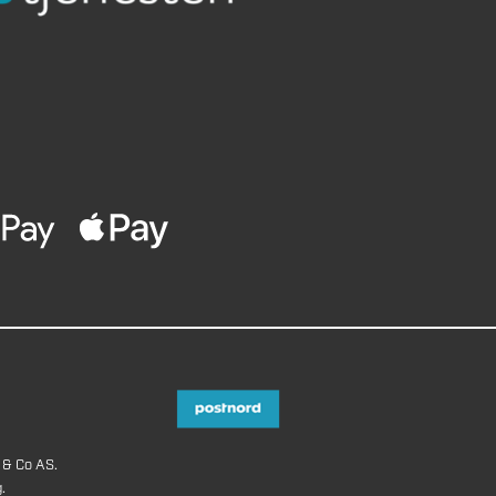
 & Co AS.
.