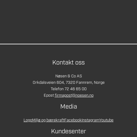
Kontakt oss
Nøsen & Co AS
Orkdalsveien 604, 7320 Fannrem, Norge
Telefon 72 46 65 00
Epost
firmapost@noesen.no
Media
Logo
Miljø og bærekraft
Facebook
Instagram
Youtube
Kundesenter