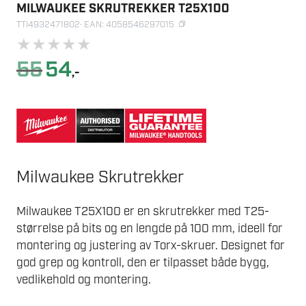
MILWAUKEE SKRUTREKKER T25X100
TTI4932471802
· EAN: 4058546297015
★
★
★
★
★
Opprinnelig
Nåværende
55
54
,-
pris
pris
var:
er:
55.
54.
Milwaukee Skrutrekker
Milwaukee T25X100 er en skrutrekker med T25-
størrelse på bits og en lengde på 100 mm, ideell for
montering og justering av Torx-skruer. Designet for
god grep og kontroll, den er tilpasset både bygg,
vedlikehold og montering.