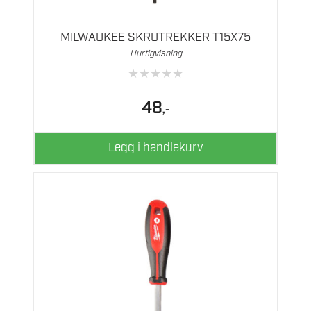
MILWAUKEE SKRUTREKKER T15X75
Hurtigvisning
★
★
★
★
★
48
,-
Legg i handlekurv