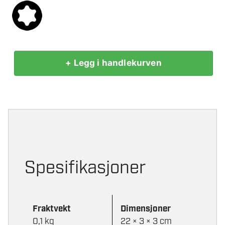
+ Legg i handlekurven
MILWAUKEE
SKRUTREKKER
T25X100
antall
Spesifikasjoner
Fraktvekt
Dimensjoner
0,1 kg
22 × 3 × 3 cm