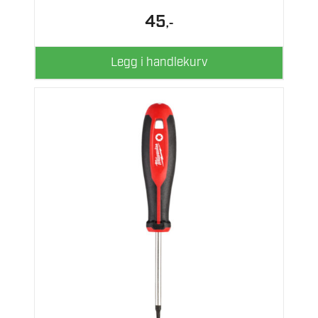
45
,-
Legg i handlekurv