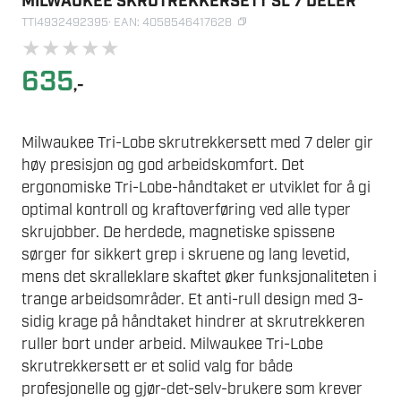
MILWAUKEE SKRUTREKKERSETT SL 7 DELER
TTI4932492395
· EAN: 4058546417628
★
★
★
★
★
635
,-
Milwaukee Tri-Lobe skrutrekkersett med 7 deler gir
høy presisjon og god arbeidskomfort. Det
ergonomiske Tri-Lobe-håndtaket er utviklet for å gi
optimal kontroll og kraftoverføring ved alle typer
skrujobber. De herdede, magnetiske spissene
sørger for sikkert grep i skruene og lang levetid,
mens det skralleklare skaftet øker funksjonaliteten i
trange arbeidsområder. Et anti-rull design med 3-
sidig krage på håndtaket hindrer at skrutrekkeren
ruller bort under arbeid. Milwaukee Tri-Lobe
skrutrekkersett er et solid valg for både
profesjonelle og gjør-det-selv-brukere som krever