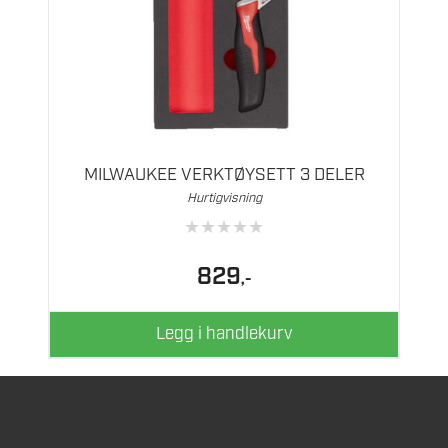
MILWAUKEE VERKTØYSETT 3 DELER
Hurtigvisning
★
★
★
★
★
829
,-
Legg i handlekurv