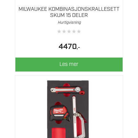
MILWAUKEE KOMBINASJONSKRALLESETT
SKUM 15 DELER
Hurtigvisning
★
★
★
★
★
4470
,-
Les mer