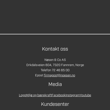
Kontakt oss
Nøsen & Co AS
Orkdalsveien 604, 7320 Fannrem, Norge
Telefon 72 46 65 00
Epost
firmapost@noesen.no
Media
Logo
Miljø og bærekraft
Facebook
Instagram
Youtube
Kundesenter