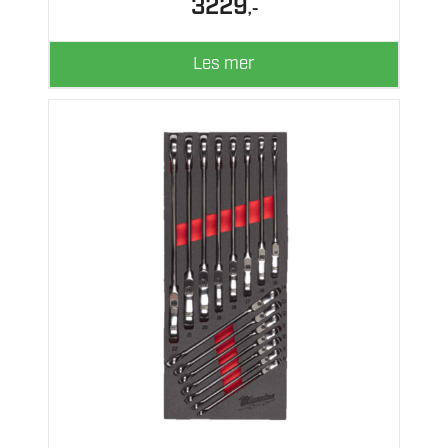
3229
,-
Les mer