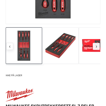
‹
›
IKKE PÅ LAGER