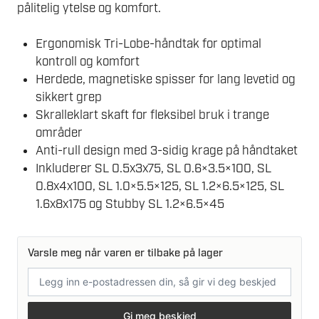
pålitelig ytelse og komfort.
Ergonomisk Tri-Lobe-håndtak for optimal
kontroll og komfort
Herdede, magnetiske spisser for lang levetid og
sikkert grep
Skralleklart skaft for fleksibel bruk i trange
områder
Anti-rull design med 3-sidig krage på håndtaket
Inkluderer SL 0.5x3x75, SL 0.6×3.5×100, SL
0.8x4x100, SL 1.0×5.5×125, SL 1.2×6.5×125, SL
1.6x8x175 og Stubby SL 1.2×6.5×45
Varsle meg når varen er tilbake på lager
E-
postadresse
Gi meg beskjed