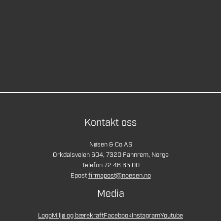
Kontakt oss
Nøsen & Co AS
Orkdalsveien 604, 7320 Fannrem, Norge
Telefon 72 46 65 00
Epost
firmapost@noesen.no
Media
Logo
Miljø og bærekraft
Facebook
Instagram
Youtube