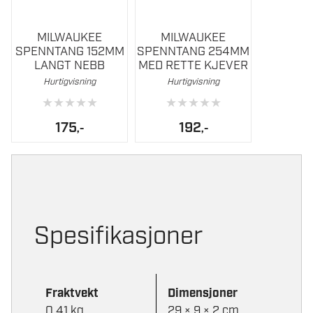
MILWAUKEE
MILWAUKEE
SPENNTANG 152MM
SPENNTANG 254MM
LANGT NEBB
MED RETTE KJEVER
Hurtigvisning
Hurtigvisning
★
★
★
★
★
★
★
★
★
★
175
192
,-
,-
Spesifikasjoner
Fraktvekt
Dimensjoner
0,41 kg
29 × 9 × 2 cm