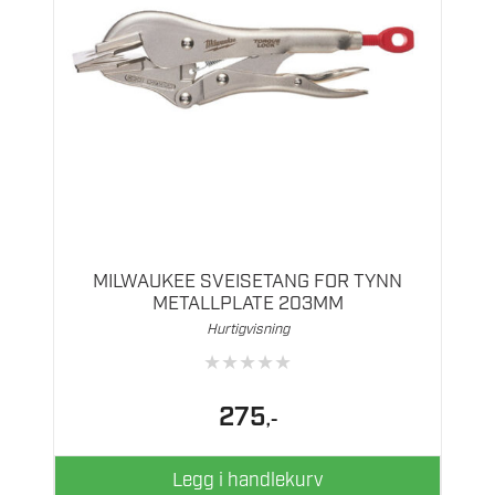
MILWAUKEE SVEISETANG FOR TYNN
METALLPLATE 203MM
Hurtigvisning
★
★
★
★
★
275
,-
Legg i handlekurv