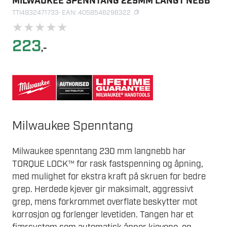
MILWAUKEE SPENNTANG 229MM LANGT NEBB
TTI4932471733
· EAN: 4058546296322
★
★
★
★
★
223
,-
Milwaukee Spenntang
Milwaukee spenntang 230 mm langnebb har
TORQUE LOCK™ for rask fastspenning og åpning,
med mulighet for ekstra kraft på skruen for bedre
grep. Herdede kjever gir maksimalt, aggressivt
grep, mens forkrommet overflate beskytter mot
korrosjon og forlenger levetiden. Tangen har et