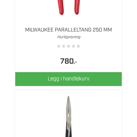
MILWAUKEE PARALLELTANG 250 MM
Hurtigvisning
★
★
★
★
★
780
,-
Legg i handlekurv