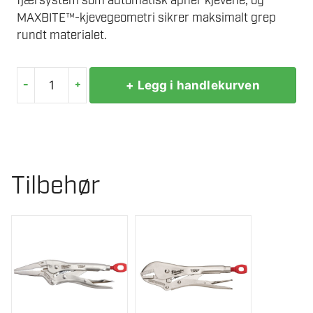
fjærsystem som automatisk åpner kjevene, og
MAXBITE™-kjevegeometri sikrer maksimalt grep
rundt materialet.
-
+
+ Legg i handlekurven
MILWAUKEE
SPENNTANG
229MM
LANGT
NEBB
Tilbehør
antall