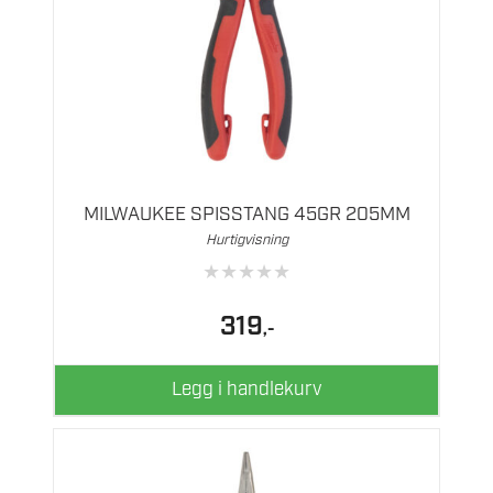
MILWAUKEE SPISSTANG 45GR 205MM
Hurtigvisning
★
★
★
★
★
319
,-
Legg i handlekurv