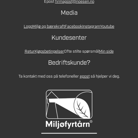
Epost
firmapost@noesen.no
Media
Logo
Miljø og bærekraft
Facebook
Instagram
Youtube
Kundesenter
Retur
Kjøpsbetingelser
Ofte stilte spørsmål
Min side
Bedriftskunde?
Ta kontakt med oss på telefon
eller
epost
så hjelper vi deg.