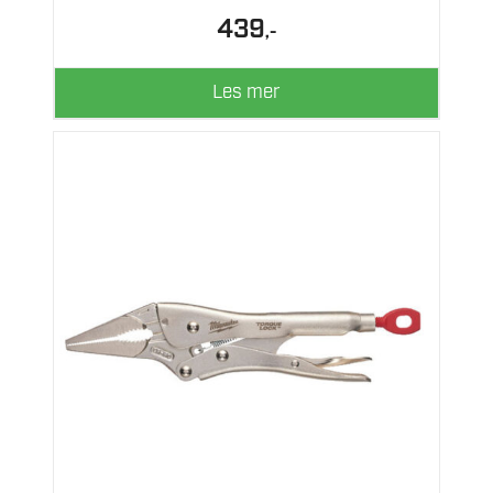
439
,-
Les mer