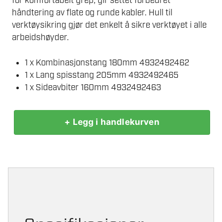
for komfortabelt grep, gir settet forbedret
håndtering av flate og runde kabler. Hull til
verktøysikring gjør det enkelt å sikre verktøyet i alle
arbeidshøyder.
1 x Kombinasjonstang 180mm 4932492462
1 x Lang spisstang 205mm 4932492465
1 x Sideavbiter 160mm 4932492463
+ Legg i handlekurven
MILWAUKEE
TANGSETT
3
DELER
antall