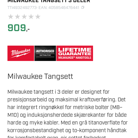
MILWAUKEE TANGSETT 3 DELER
TTI4932492773
· EAN: 4058546476441
★
★
★
★
★
909
,-
Milwaukee Tangsett
Milwaukee tangsett i 3 deler er designet for
presisjonsarbeid og maksimal kraftoverføring. Det
har integrert ringnøkkel for metriske bolter (M8–
M10) og induksjonsherdede skjærekanter for både
harde og myke kabler. Med en grå titanoverflate for
korrosjonsbestandighet og to-komponent håndtak