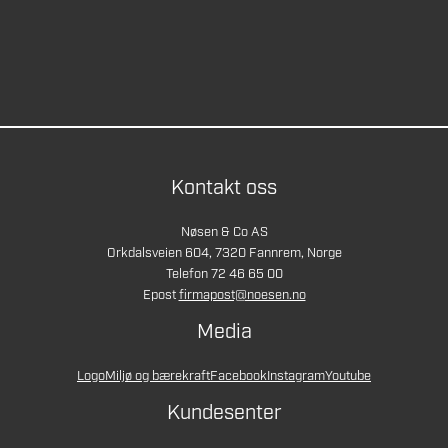
Kontakt oss
Nøsen & Co AS
Orkdalsveien 604, 7320 Fannrem, Norge
Telefon 72 46 65 00
Epost
firmapost@noesen.no
Media
Logo
Miljø og bærekraft
Facebook
Instagram
Youtube
Kundesenter