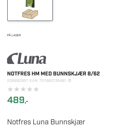
PÅ LAGER
NOTFRES HM MED BUNNSKJÆR 8/62
209992957
· EAN: 7311662135461
★
★
★
★
★
489
,-
Notfres Luna Bunnskjær