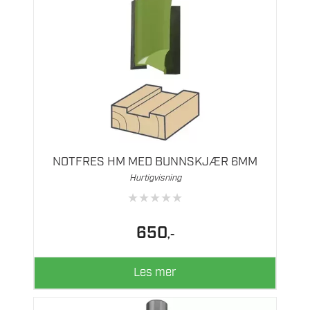
NOTFRES HM MED BUNNSKJÆR 6MM
Hurtigvisning
★
★
★
★
★
650
,-
Les mer