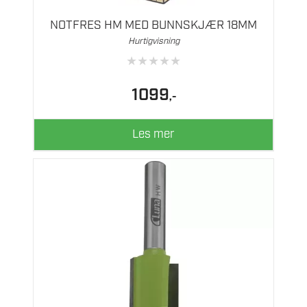
NOTFRES HM MED BUNNSKJÆR 18MM
Hurtigvisning
★
★
★
★
★
1099
,-
Les mer