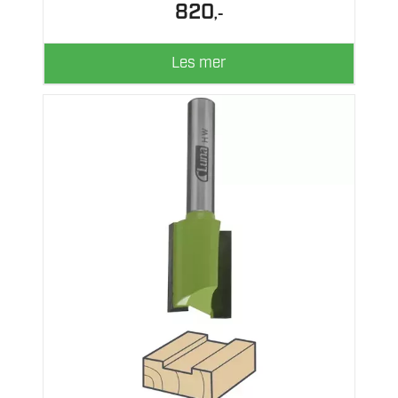
820
,-
Les mer