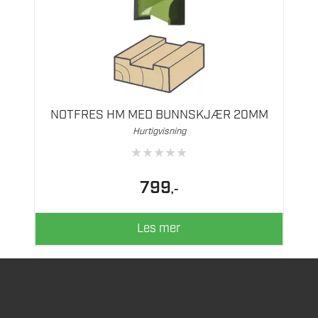
NOTFRES HM MED BUNNSKJÆR 20MM
Hurtigvisning
★
★
★
★
★
799
,-
Les mer