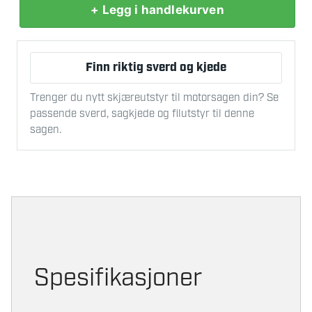
+ Legg i handlekurven
NOTFRES
HM
MED
Finn riktig sverd og kjede
BUNNSKJÆR
8/62
Trenger du nytt skjæreutstyr til motorsagen din? Se
antall
passende sverd, sagkjede og filutstyr til denne
sagen.
Spesifikasjoner