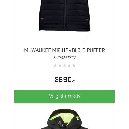
Dette
produktet
har
flere
MILWAUKEE M12 HPVBL3-0 PUFFER
varianter.
Hurtigvisning
Alternativene
★
★
★
★
★
kan
velges
2690
,-
på
produktsiden
Velg alternativ