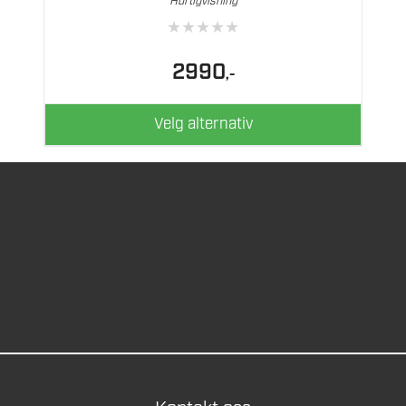
Hurtigvisning
Alternativene
★
★
★
★
★
kan
velges
2990
,-
på
produktsiden
Velg alternativ