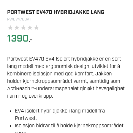
PORTWEST EV470 HYBRIDJAKKE LANG
PWEV470BKT
★
★
★
★
★
1390
,-
Portwest EV470 EV4 Isolert hybridjakke er en sort
lang modell med ergonomisk design, utviklet for å
kombinere isolasjon med god komfort. Jakken
holder kjernekroppsområdet varmt, samtidig som
ActiReach™-underarmspanelet gir økt bevegelighet
i arm- og overkropp.
EV4 isolert hybridjakke i lang modell fra
Portwest.
Isolasjon bidrar til å holde kjernekroppsområdet