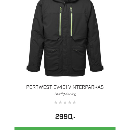
Dette
produktet
har
flere
PORTWEST EV461 VINTERPARKAS
varianter.
Hurtigvisning
Alternativene
★
★
★
★
★
kan
velges
2990
,-
på
produktsiden