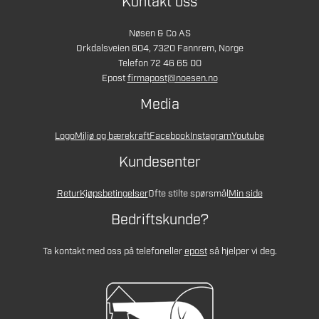
Kontakt oss
Nøsen & Co AS
Orkdalsveien 604, 7320 Fannrem, Norge
Telefon 72 46 65 00
Epost
firmapost@noesen.no
Media
Logo
Miljø og bærekraft
Facebook
Instagram
Youtube
Kundesenter
Retur
Kjøpsbetingelser
Ofte stilte spørsmål
Min side
Bedriftskunde?
Ta kontakt med oss på telefon
eller
epost
så hjelper vi deg.