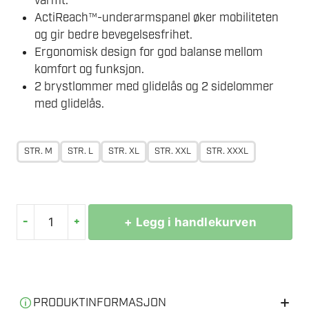
varmt.
ActiReach™-underarmspanel øker mobiliteten
og gir bedre bevegelsesfrihet.
Ergonomisk design for god balanse mellom
komfort og funksjon.
2 brystlommer med glidelås og 2 sidelommer
med glidelås.
STR. M
STR. L
STR. XL
STR. XXL
STR. XXXL
-
+
+ Legg i handlekurven
PORTWEST
EV470
HYBRIDJAKKE
LANG
antall
PRODUKTINFORMASJON