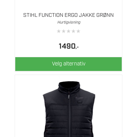
har
flere
STIHL FUNCTION ERGO JAKKE GRØNN
varianter.
Hurtigvisning
Alternativene
★
★
★
★
★
kan
velges
1490
,-
på
produktsiden
Velg alternativ