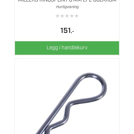
MILLERS RINGSPLINT 8 MM EFZ GULKROM
Hurtigvisning
★
★
★
★
★
151
,-
Legg i handlekurv