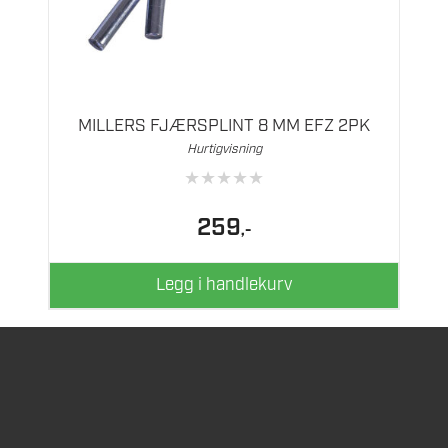
MILLERS FJÆRSPLINT 8 MM EFZ 2PK
Hurtigvisning
★
★
★
★
★
259
,-
Legg i handlekurv