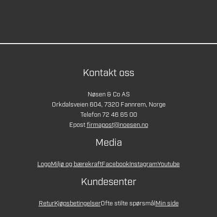
Kontakt oss
Nøsen & Co AS
Orkdalsveien 604, 7320 Fannrem, Norge
Telefon 72 46 65 00
Epost
firmapost@noesen.no
Media
Logo
Miljø og bærekraft
Facebook
Instagram
Youtube
Kundesenter
Retur
Kjøpsbetingelser
Ofte stilte spørsmål
Min side