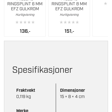
★
★
RINGSPLINT 6 MM
RINGSPLINT 8 MM
EFZ GULKROM
EFZ GULKROM
1
Hurtigvisning
Hurtigvisning
★
★
★
★
★
★
★
★
★
★
136
151
,-
,-
Spesifikasjoner
Fraktvekt
Dimensjoner
0,119 kg
15 × 8 × 4 cm
Merke