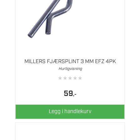
MILLERS FJÆRSPLINT 3 MM EFZ 4PK
Hurtigvisning
★
★
★
★
★
59
,-
Legg i handlekurv