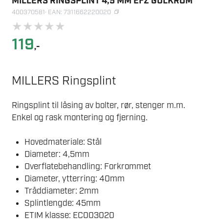
MILLERS RINGSPLINT 4,5 MM EFZ GULKROM
400370581
· EAN: 7311662220020
★
★
★
★
★
119
,-
MILLERS Ringsplint
Ringsplint til låsing av bolter, rør, stenger m.m.
Enkel og rask montering og fjerning.
Hovedmateriale: Stål
Diameter: 4,5mm
Overflatebehandling: Forkrommet
Diameter, ytterring: 40mm
Tråddiameter: 2mm
Splintlengde: 45mm
ETIM klasse: EC003020