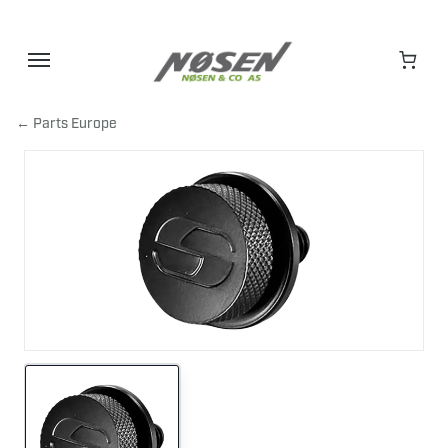
Hopp
til
innhold
← Parts Europe