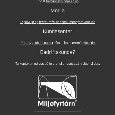
Epost
firmapost@noesen.no
Media
Logo
Miljø og bærekraft
Facebook
Instagram
Youtube
Kundesenter
Retur
Kjøpsbetingelser
Ofte stilte spørsmål
Min side
Bedriftskunde?
Ta kontakt med oss på telefon
eller
epost
så hjelper vi deg.