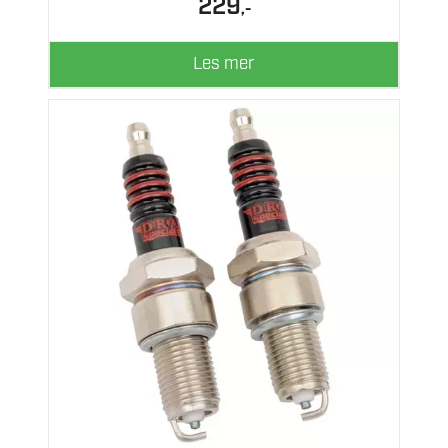
229
,-
Les mer