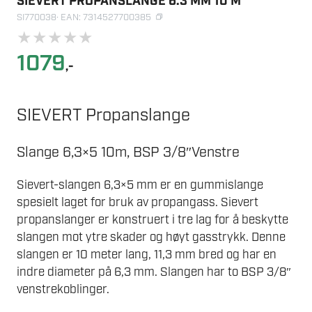
SIEVERT PROPANSLANGE 6.3 MM 10 M
SI770038
· EAN: 7314527700385
★
★
★
★
★
1079
,-
SIEVERT Propanslange
Slange 6,3×5 10m, BSP 3/8″Venstre
Sievert-slangen 6,3×5 mm er en gummislange
spesielt laget for bruk av propangass. Sievert
propanslanger er konstruert i tre lag for å beskytte
slangen mot ytre skader og høyt gasstrykk. Denne
slangen er 10 meter lang, 11,3 mm bred og har en
indre diameter på 6,3 mm. Slangen har to BSP 3/8″
venstrekoblinger.