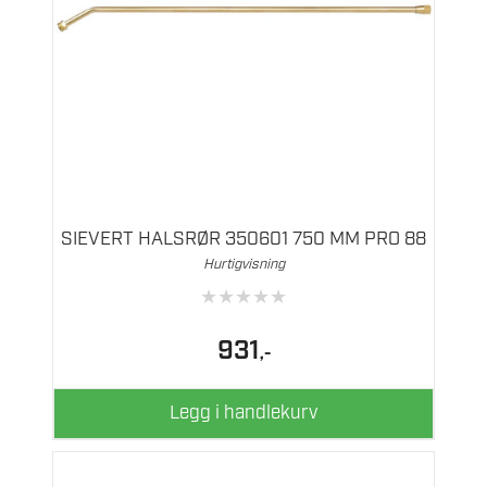
SIEVERT HALSRØR 350601 750 MM PRO 88
Hurtigvisning
★
★
★
★
★
931
,-
Legg i handlekurv