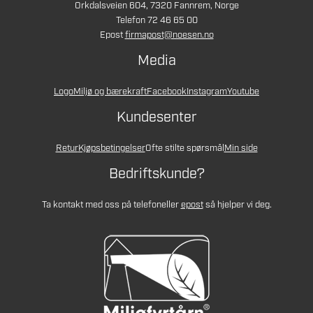
Orkdalsveien 604, 7320 Fannrem, Norge
Telefon 72 46 65 00
Epost
firmapost@noesen.no
Media
Logo
Miljø og bærekraft
Facebook
Instagram
Youtube
Kundesenter
Retur
Kjøpsbetingelser
Ofte stilte spørsmål
Min side
Bedriftskunde?
Ta kontakt med oss på telefon
eller
epost
så hjelper vi deg.