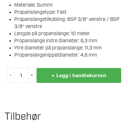
Materiale: Gummi
Propanslangetype: Fast
Propanslangetilkobling: BSP 3/8″ venstre / BSP
3/8″ venstre
Lengde på propanslange: 10 meter
Propanslange indre diameter: 6,3 mm
Ytre diameter på propanslange: 11,3 mm
Propanslangenippeldiameter: 4,6 mm
-
+
+ Legg i handlekurven
SIEVERT
PROPANSLANGE
6.3
MM
10
Tilbehør
M
antall