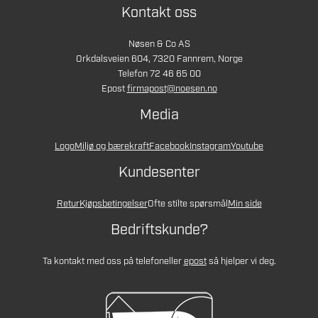
Kontakt oss
Nøsen & Co AS
Orkdalsveien 604, 7320 Fannrem, Norge
Telefon 72 46 65 00
Epost
firmapost@noesen.no
Media
Logo
Miljø og bærekraft
Facebook
Instagram
Youtube
Kundesenter
Retur
Kjøpsbetingelser
Ofte stilte spørsmål
Min side
Bedriftskunde?
Ta kontakt med oss på telefon
eller
epost
så hjelper vi deg.