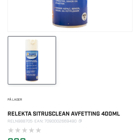
PÅ LAGER
RELEKTA SITRUSCLEAN AVFETTING 400ML
RELN988705
· EAN: 7090002669490
★
★
★
★
★