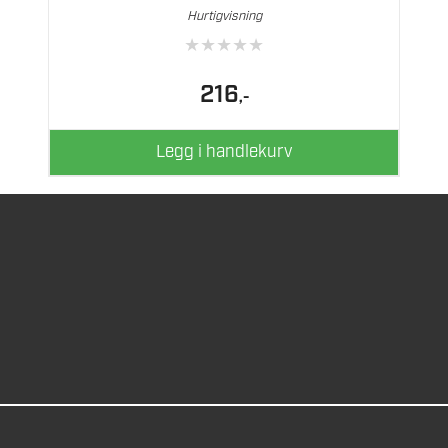
Hurtigvisning
★
★
★
★
★
216
,-
Legg i handlekurv