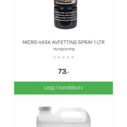
MICRO-VASK AVFETTING SPRAY 1 LTR
Hurtigvisning
★
★
★
★
★
73
,-
Legg i handlekurv