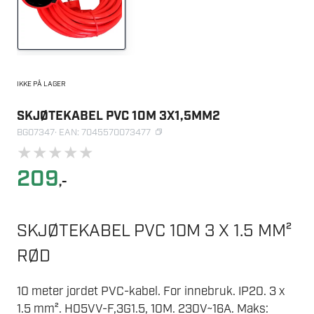
IKKE PÅ LAGER
SKJØTEKABEL PVC 10M 3X1,5MM2
BG07347
· EAN: 7045570073477
★
★
★
★
★
209
,-
SKJØTEKABEL PVC 10M 3 X 1.5 MM²
RØD
10 meter jordet PVC-kabel. For innebruk. IP20. 3 x
1.5 mm². H05VV-F,3G1.5, 10M. 230V~16A. Maks: