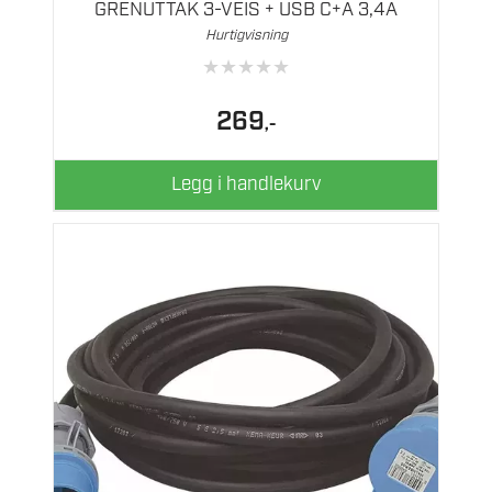
GRENUTTAK 3-VEIS + USB C+A 3,4A
Hurtigvisning
★
★
★
★
★
269
,-
Legg i handlekurv