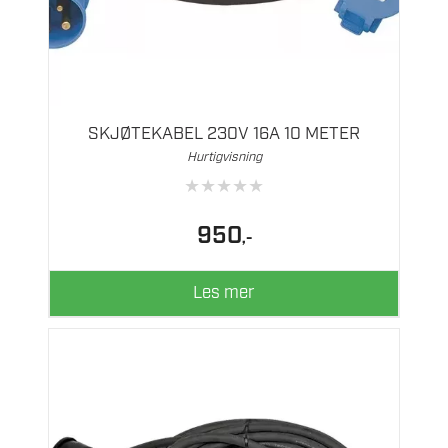
SKJØTEKABEL 230V 16A 10 METER
Hurtigvisning
★
★
★
★
★
950
,-
Les mer