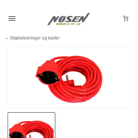
Hopp
til
innhold
← Skjøteledninger og kabler