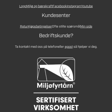
Logo
Miljø og bærekraft
Facebook
Instagram
Youtube
Kundesenter
Retur
Kjøpsbetingelser
Ofte stilte spørsmål
Min side
Bedriftskunde?
Ta kontakt med oss på telefon
eller
epost
så hjelper vi deg.