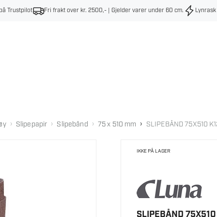
på Trustpilot
Fri frakt over kr. 2500,- | Gjelder varer under 60 cm
.
Lynrask
›
›
›
›
øy
Slipepapir
Slipebånd
75 x 510 mm
SLIPEBÅND 75X510 K
IKKE PÅ LAGER
SLIPEBÅND 75X510