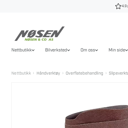
Hopp
4.9 
til
innhold
Nettbutikk
Bilverksted
Om oss
Min side
›
›
›
Nettbutikk
Håndverktøy
Overflatebehandling
Slipeverkt