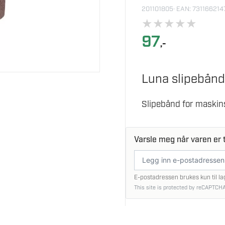
201101805
· EAN: 73116621
★
★
★
★
★
97
,-
Luna slipebån
Slipebånd for maskinsl
Varsle meg når varen er t
E-
postadresse
E-postadressen brukes kun til la
This site is protected by reCAPTCHA