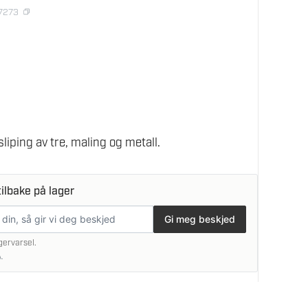
47273
d
iping av tre, maling og metall.
ilbake på lager
Gi meg beskjed
gervarsel.
.