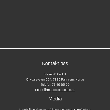
Kontakt oss
Nøsen & Co AS
Orkdalsveien 604, 7320 Fannrem, Norge
Telefon 72 46 65 00
Epost
firmapost@noesen.no
Media
Logo
Miljø og bærekraft
Facebook
Instagram
Youtube