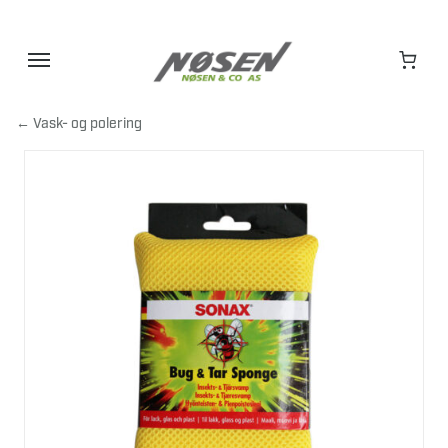
Hopp
til
innhold
← Vask- og polering