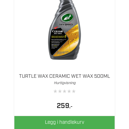
TURTLE WAX CERAMIC WET WAX 500ML
Hurtigvisning
★
★
★
★
★
259
,-
Legg i handlekurv