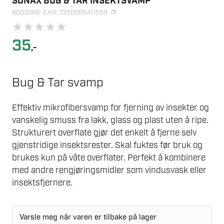
SONAX BUG & TAR INSEKTSVAMP
BG03086
· EAN: 7350066411559
★
★
★
★
★
35
,-
Bug & Tar svamp
Effektiv mikrofibersvamp for fjerning av insekter og
vanskelig smuss fra lakk, glass og plast uten å ripe.
Strukturert overflate gjør det enkelt å fjerne selv
gjenstridige insektsrester. Skal fuktes før bruk og
brukes kun på våte overflater. Perfekt å kombinere
med andre rengjøringsmidler som vindusvask eller
insektsfjernere.
Varsle meg når varen er tilbake på lager