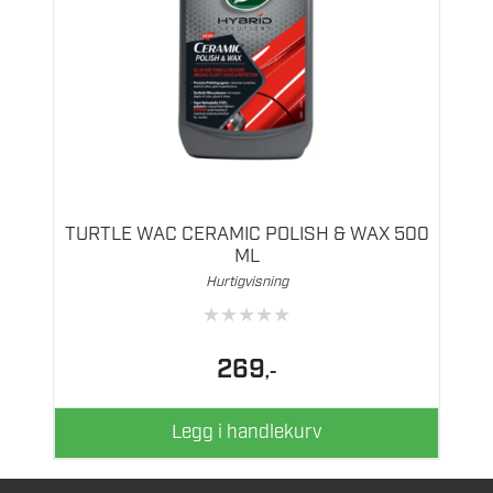
TURTLE WAC CERAMIC POLISH & WAX 500
ML
Hurtigvisning
★
★
★
★
★
269
,-
Legg i handlekurv