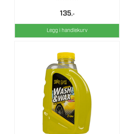
135
,-
Legg i handlekurv