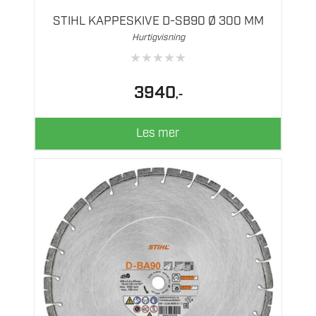
STIHL KAPPESKIVE D-SB90 Ø 300 MM
Hurtigvisning
★
★
★
★
★
3940
,-
Les mer