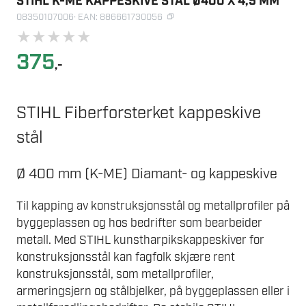
STIHL K-ME KAPPESKIVE STÅL Ø400 X 4,5 MM
08350107006
· EAN: 886661730056
★
★
★
★
★
375
,-
STIHL Fiberforsterket kappeskive
stål
Ø 400 mm (K-ME) Diamant- og kappeskive
Til kapping av konstruksjonsstål og metallprofiler på
byggeplassen og hos bedrifter som bearbeider
metall. Med STIHL kunstharpikskappeskiver for
konstruksjonsstål kan fagfolk skjære rent
konstruksjonsstål, som metallprofiler,
armeringsjern og stålbjelker, på byggeplassen eller i