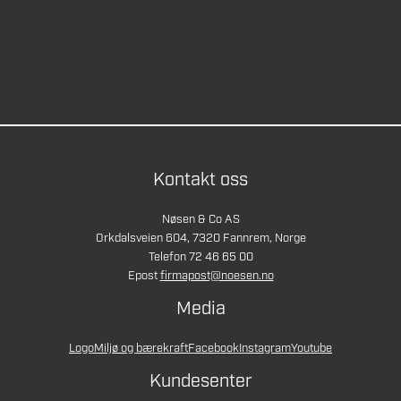
Kontakt oss
Nøsen & Co AS
Orkdalsveien 604, 7320 Fannrem, Norge
Telefon 72 46 65 00
Epost
firmapost@noesen.no
Media
Logo
Miljø og bærekraft
Facebook
Instagram
Youtube
Kundesenter