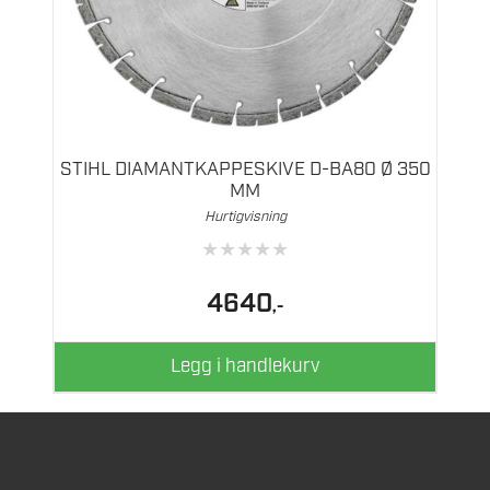
STIHL DIAMANTKAPPESKIVE D-BA80 Ø 350
MM
Hurtigvisning
★
★
★
★
★
4640
,-
Legg i handlekurv