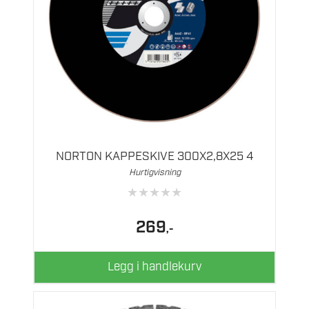
NORTON KAPPESKIVE 300X2,8X25 4
Hurtigvisning
★
★
★
★
★
269
,-
Legg i handlekurv