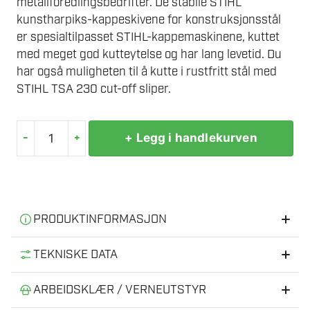
metallforedlingsbedrifter. De stabile STIHL
kunstharpiks-kappeskivene for konstruksjonsstål
er spesialtilpasset STIHL-kappemaskinene, kuttet
med meget god kutteytelse og har lang levetid. Du
har også muligheten til å kutte i rustfritt stål med
STIHL TSA 230 cut-off sliper.
-
+
+ Legg i handlekurven
STIHL
K-
ME
KAPPESKIVE
STÅL
PRODUKTINFORMASJON
Ø400
Informasjon
X
TEKNISKE DATA
4,5
Kutter konstruksjonsstål, metallprofiler, rustfritt stål,
MM
Diameter
400 mm
ARBEIDSKLÆR / VERNEUTSTYR
forsterkninger og stålbjelker. Ekstremt stabil
antall
kunstharpiks skjæreskive for stål. Stabil kunstharpiks