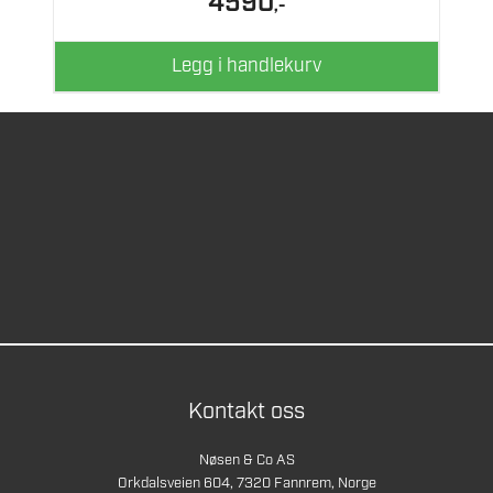
4590
,-
Legg i handlekurv
Kontakt oss
Nøsen & Co AS
Orkdalsveien 604, 7320 Fannrem, Norge