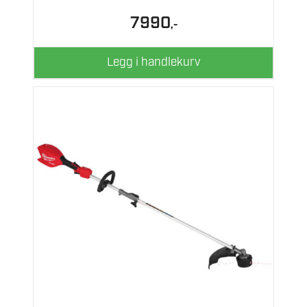
7990
,-
Legg i handlekurv