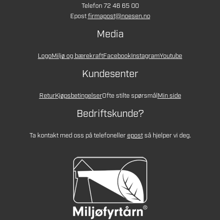
Telefon 72 46 65 00
Epost
firmapost@noesen.no
Media
Logo
Miljø og bærekraft
Facebook
Instagram
Youtube
Kundesenter
Retur
Kjøpsbetingelser
Ofte stilte spørsmål
Min side
Bedriftskunde?
Ta kontakt med oss på telefon
eller
epost
så hjelper vi deg.