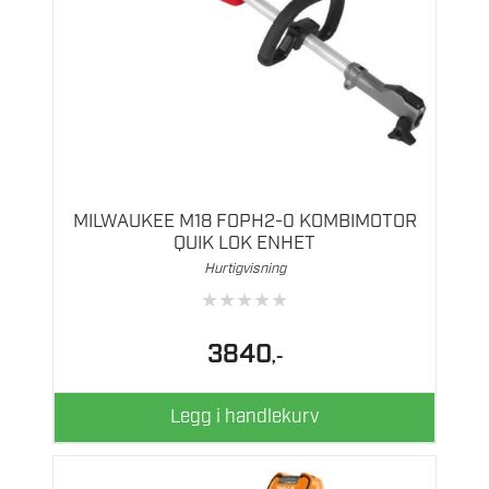
MILWAUKEE M18 FOPH2-0 KOMBIMOTOR
QUIK LOK ENHET
Hurtigvisning
★
★
★
★
★
3840
,-
Legg i handlekurv