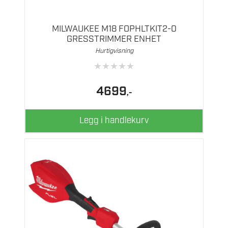
MILWAUKEE M18 FOPHLTKIT2-0
GRESSTRIMMER ENHET
Hurtigvisning
★
★
★
★
★
4699
,-
Legg i handlekurv