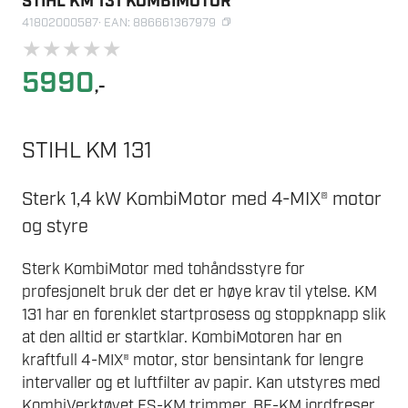
STIHL KM 131 KOMBIMOTOR
41802000587
· EAN: 886661367979
★
★
★
★
★
5990
,-
STIHL KM 131
Sterk 1,4 kW KombiMotor med 4-MIX® motor
og styre
Sterk KombiMotor med tohåndsstyre for
profesjonelt bruk der det er høye krav til ytelse. KM
131 har en forenklet startprosess og stoppknapp slik
at den alltid er startklar. KombiMotoren har en
kraftfull 4-MIX® motor, stor bensintank for lengre
intervaller og et luftfilter av papir. Kan utstyres med
KombiVerktøyet FS-KM trimmer, BF-KM jordfreser