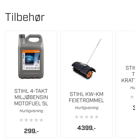
Tilbehør
STIH
TI
KRATT
Hurti
STIHL 4-TAKT
STIHL KW-KM
★
★
MILJØBENSIN
FEIETROMMEL
MOTOFUEL 5L
3
Hurtigvisning
Hurtigvisning
★
★
★
★
★
★
★
★
★
★
4399
,-
299
,-