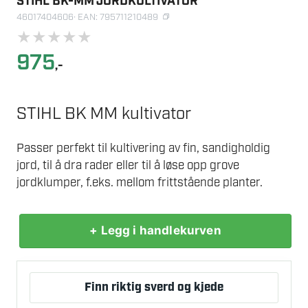
STIHL BK-MM JORDKULTIVATOR
46017404606
· EAN: 795711210489
★
★
★
★
★
975
,-
STIHL BK MM kultivator
Passer perfekt til kultivering av fin, sandigholdig
jord, til å dra rader eller til å løse opp grove
jordklumper, f.eks. mellom frittstående planter.
+ Legg i handlekurven
STIHL
BK-
MM
Finn riktig sverd og kjede
JORDKULTIVATOR
antall