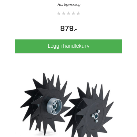
Hurtigvisning
★
★
★
★
★
879
,-
Legg i handlekurv