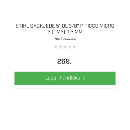
STIHL SAGKJEDE 51 DL 3/8″ P PICCO MICRO
3 (PM3), 1,3 MM
Hurtigvisning
★
★
★
★
★
269
,-
Legg i handlekurv