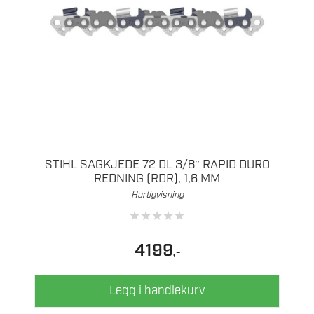
STIHL SAGKJEDE 72 DL 3/8″ RAPID DURO
REDNING (RDR), 1,6 MM
Hurtigvisning
★
★
★
★
★
4199
,-
Legg i handlekurv