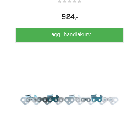
★
★
★
★
★
924
,-
Legg i handlekurv