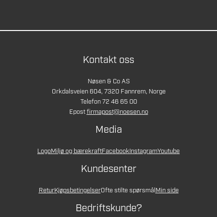
Kontakt oss
Nøsen & Co AS
Orkdalsveien 604, 7320 Fannrem, Norge
Telefon 72 46 65 00
Epost
firmapost@noesen.no
Media
Logo
Miljø og bærekraft
Facebook
Instagram
Youtube
Kundesenter
Retur
Kjøpsbetingelser
Ofte stilte spørsmål
Min side
Bedriftskunde?