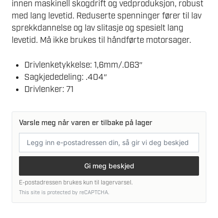
innen maskinell skogdrift og vedproduksjon, robust
med lang levetid. Reduserte spenninger fører til lav
sprekkdannelse og lav slitasje og spesielt lang
levetid. Må ikke brukes til håndførte motorsager.
Drivlenketykkelse: 1,6mm/.063″
Sagkjededeling: .404″
Drivlenker: 71
Varsle meg når varen er tilbake på lager
E-
postadresse
Gi meg beskjed
E-postadressen brukes kun til lagervarsel.
This site is protected by reCAPTCHA.