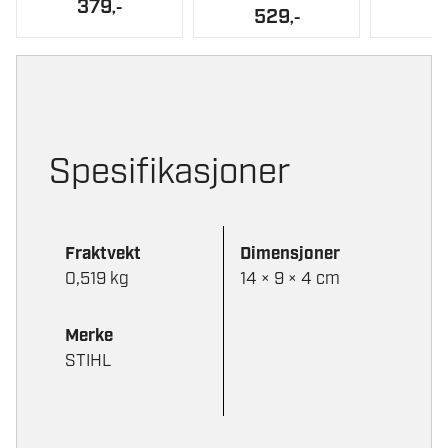
Alternati
379
,-
529
,-
kan
velges
på
produktsi
Spesifikasjoner
Fraktvekt
Dimensjoner
0,519 kg
14 × 9 × 4 cm
Merke
STIHL