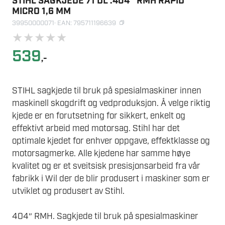
STIHL SAGKJEDE 71 DL .404″ RMH RAPID
MICRO 1,6 MM
39950000071
· EAN: 795711196639
★
★
★
★
★
539
,-
STIHL sagkjede til bruk på spesialmaskiner innen
maskinell skogdrift og vedproduksjon. Å velge riktig
kjede er en forutsetning for sikkert, enkelt og
effektivt arbeid med motorsag. Stihl har det
optimale kjedet for enhver oppgave, effektklasse og
motorsagmerke. Alle kjedene har samme høye
kvalitet og er et sveitsisk presisjonsarbeid fra vår
fabrikk i Wil der de blir produsert i maskiner som er
utviklet og produsert av Stihl.
404″ RMH. Sagkjede til bruk på spesialmaskiner