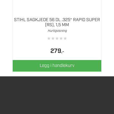
STIHL SAGKJEDE 56 DL .325″ RAPID SUPER
(RS), 1,5 MM
Hurtigvisning
★
★
★
★
★
279
,-
Legg i handlekurv