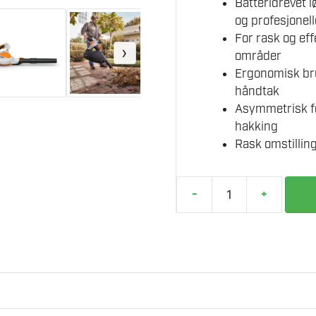
Batteridrevet 
og profesjonell
For rask og eff
›
områder
Ergonomisk br
håndtak
Asymmetrisk fo
hakking
Rask omstillin
-
+
STIHL
SHA
56
SUGEHAKKER
ENHET
antall
nbatteriet fra STIHL AK-System er den batteridrevne løvblåsere