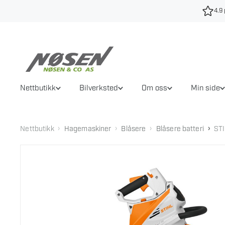
Hopp
4.9 
til
innhold
Nettbutikk
Bilverksted
Om oss
Min side
›
›
›
›
Nettbutikk
Hagemaskiner
Blåsere
Blåsere batteri
ST