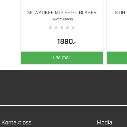
MILWAUKEE M12 BBL-0 BLÅSER
STIH
Hurtigvisning
★
★
★
★
★
1890
,-
Les mer
Kontakt oss
Media