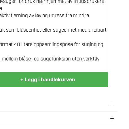
løvsuger for bruk nær hjemmet av fritidsbrukere
e
ektiv fjerning av løv og ugress fra mindre
uk som blåseenhet eller sugeenhet med dreibart
rmet 40 liters oppsamlingspose for suging og
g mellom blåse- og sugefunksjon uten verktøy
+ Legg i handlekurven
n STIHL SHA 56 også perfekt for rengjøring i