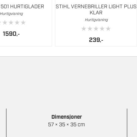
 501 HURTIGLADER
STIHL VERNEBRILLER LIGHT PLUS
1.1 m/s²
KLAR
Hurtigvisning
Hurtigvisning
★
★
★
★
★
0.8 m/s²
★
★
★
★
★
1590
,-
0.8 m/s²
239
,-
umkverner i blåsemodus
iere avhengig av applikasjon og driftsmodus
Dimensjoner
57 × 35 × 35 cm