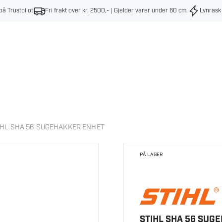
på Trustpilot
Fri frakt over kr. 2500,- | Gjelder varer under 60 cm
.
Lynrask
IHL SHA 56 SUGEHAKKER ENHET
PÅ LAGER
STIHL SHA 56 SUG