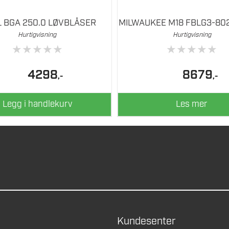
L BGA 250.0 LØVBLÅSER
MILWAUKEE M18 FBLG3-80
Hurtigvisning
Hurtigvisning
★
★
★
★
★
★
★
★
★
★
4298
8679
,-
,-
Legg i handlekurv
Les mer
Kundesenter