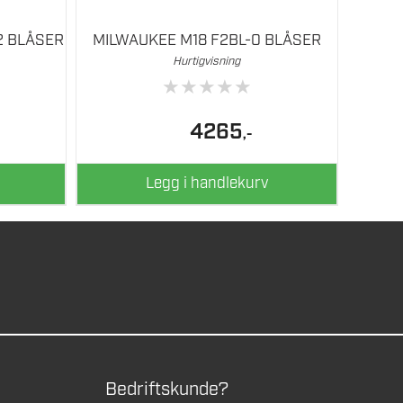
2 BLÅSER
MILWAUKEE M18 F2BL-0 BLÅSER
Hurtigvisning
★
★
★
★
★
4265
,-
Legg i handlekurv
Bedriftskunde?