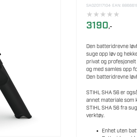
SA020117104
· EAN: 88666
★
★
★
★
★
3190
,-
Den batteridrevne løv
suge opp løv og hekkek
privat og profesjonelt
og med samles opp for
Den batteridrevne lø
STIHL SHA 56 er også e
annet materiale som 
STIHL SHA 56 fra suge
verktøy.
Enhet uten batt