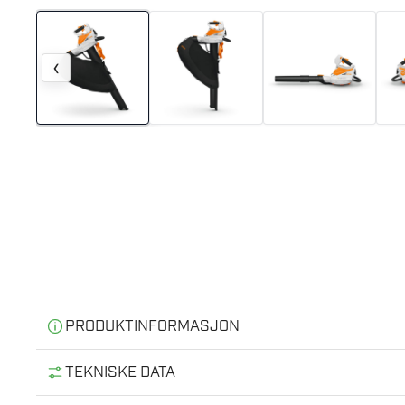
‹
PRODUKTINFORMASJON
Informasjon
TEKNISKE DATA
Takket være den stille driften, elmotoren og litiumjo