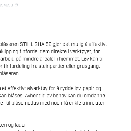
1954650
blåseren STIHL SHA 56 gjør det mulig å effektivt
lipp og finfordel dem direkte i verktøyet, for
 arbeid på mindre arealer i hjemmet. Løv kan til
 finfordeling fra steinpartier eller grusgang.
vblåseren
t effektivt elverktøy for å rydde løv, papir og
kan blåses. Avhengig av behov kan du omdanne
- til blåsemodus med noen få enkle trinn, uten
eri og lader