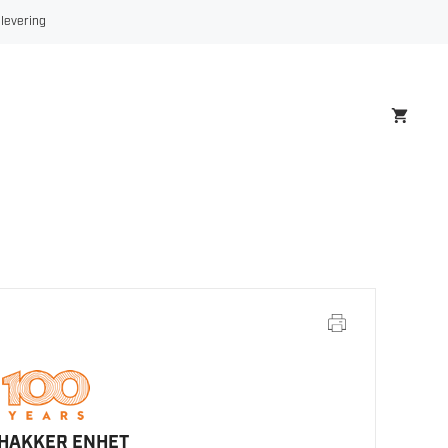
56
 levering
SUGEHAKKER
ENHET
antall
EHAKKER ENHET