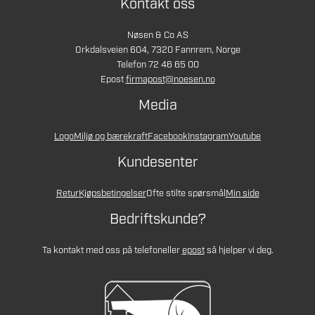
Kontakt oss
Nøsen & Co AS
Orkdalsveien 604, 7320 Fannrem, Norge
Telefon 72 46 65 00
Epost
firmapost@noesen.no
Media
Logo
Miljø og bærekraft
Facebook
Instagram
Youtube
Kundesenter
Retur
Kjøpsbetingelser
Ofte stilte spørsmål
Min side
Bedriftskunde?
Ta kontakt med oss på telefon
eller
epost
så hjelper vi deg.