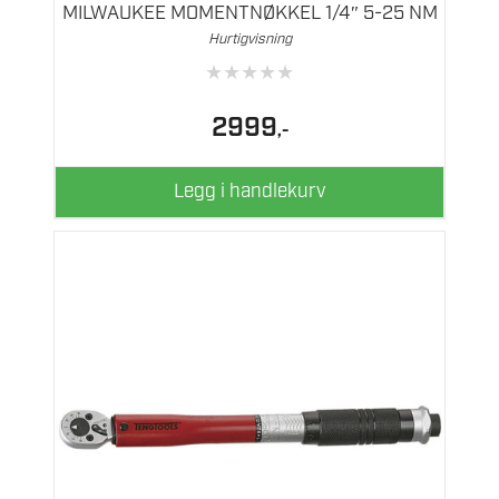
MILWAUKEE MOMENTNØKKEL 1/4″ 5-25 NM
Hurtigvisning
★
★
★
★
★
2999
,-
Legg i handlekurv