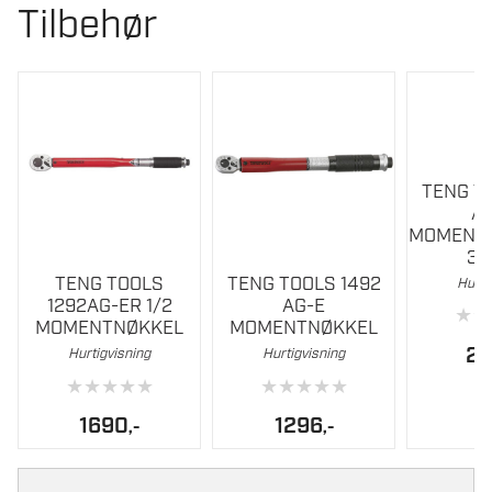
Dimensjon tapp
3/8 tum
Tilbehør
Nøyaktighet
34 %
Antall tenner
24 st
Momentretning
Høyre
TENG T
Vekt
0.58 kg
A
MOMENTN
Lengde
368 mm
3
TENG TOOLS
TENG TOOLS 1492
Hurti
1292AG-ER 1/2
AG-E
★
★
MOMENTNØKKEL
MOMENTNØKKEL
2
Hurtigvisning
Hurtigvisning
★
★
★
★
★
★
★
★
★
★
1690
1296
,-
,-