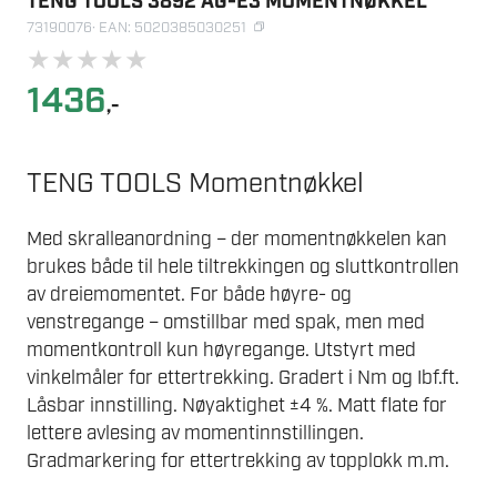
TENG TOOLS 3892 AG-E3 MOMENTNØKKEL
73190076
· EAN: 5020385030251
★
★
★
★
★
1436
,-
TENG TOOLS Momentnøkkel
Med skralleanordning – der momentnøkkelen kan
brukes både til hele tiltrekkingen og sluttkontrollen
av dreiemomentet. For både høyre- og
venstregange – omstillbar med spak, men med
momentkontroll kun høyregange. Utstyrt med
vinkelmåler for ettertrekking. Gradert i Nm og Ibf.ft.
Låsbar innstilling. Nøyaktighet ±4 %. Matt flate for
lettere avlesing av momentinnstillingen.
Gradmarkering for ettertrekking av topplokk m.m.