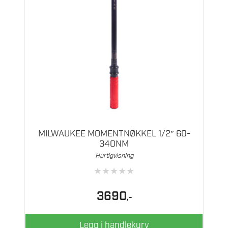
MILWAUKEE MOMENTNØKKEL 1/2″ 60-
340NM
Hurtigvisning
★
★
★
★
★
3690
,-
Legg i handlekurv