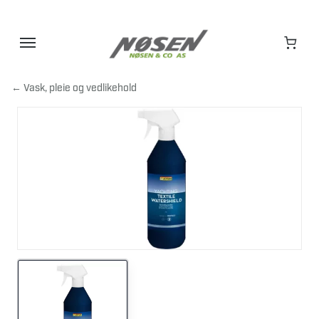
Hopp
til
innhold
← Vask, pleie og vedlikehold