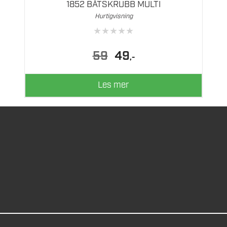
1852 BÅTSKRUBB MULTI
Hurtigvisning
★
★
★
★
★
Opprinnelig
Nåværende
59
49
,-
pris
pris
var:
er:
59.
49.
Les mer