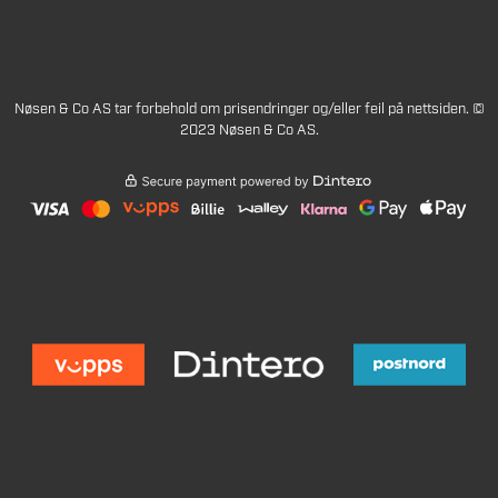
Nøsen & Co AS tar forbehold om prisendringer og/eller feil på nettsiden. ©
2023 Nøsen & Co AS.
359