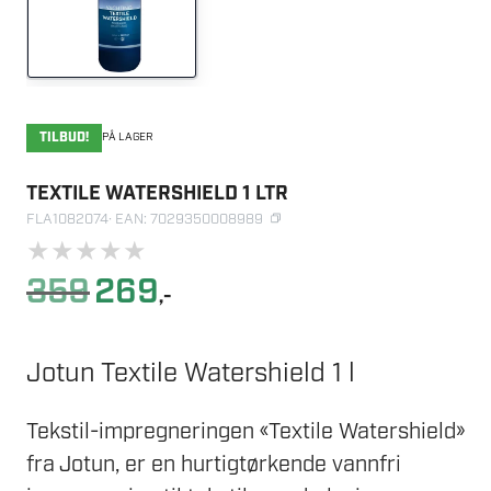
TILBUD!
PÅ LAGER
TEXTILE WATERSHIELD 1 LTR
FLA1082074
· EAN: 7029350008989
★
★
★
★
★
Opprinnelig
Nåværende
359
269
,-
pris
pris
var:
er:
359.
269.
Jotun Textile Watershield 1 l
Tekstil-impregneringen «Textile Watershield»
fra Jotun, er en hurtigtørkende vannfri