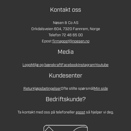
Kontakt oss
Nøsen & Co AS
Orkdalsveien 604, 7320 Fannrem, Norge
Telefon 72 46 65 00
Epost
firmapost@noesen.no
Media
Logo
Miljø og bærekraft
Facebook
Instagram
Youtube
Kundesenter
Retur
Kjøpsbetingelser
Ofte stilte spørsmål
Min side
Bedriftskunde?
Ta kontakt med oss på telefon
eller
epost
så hjelper vi deg.