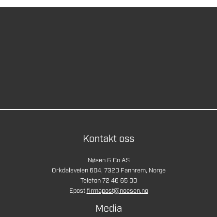
Kontakt oss
Nøsen & Co AS
Orkdalsveien 604, 7320 Fannrem, Norge
Telefon 72 46 65 00
Epost
firmapost@noesen.no
Media