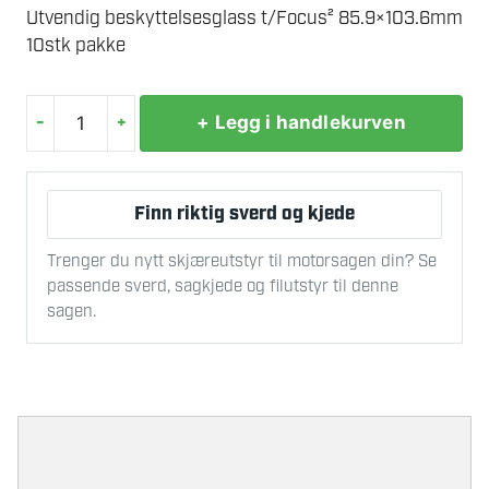
Utvendig beskyttelsesglass t/Focus² 85.9×103.6mm
10stk pakke
-
+
+ Legg i handlekurven
UTV.
BESKYTTELSESGLASS
10-
Finn riktig sverd og kjede
PK
antall
Trenger du nytt skjæreutstyr til motorsagen din? Se
passende sverd, sagkjede og filutstyr til denne
sagen.