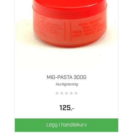
MIG-PASTA 300G
Hurtigvisning
★
★
★
★
★
125
,-
Legg i handlekurv