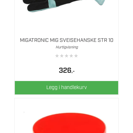
MIGATRONIC MIG SVEISEHANSKE STR 10
Hurtigvisning
★
★
★
★
★
326
,-
Legg i handlekurv