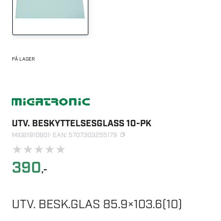
PÅ LAGER
UTV. BESKYTTELSESGLASS 10-PK
MIG81910801
· EAN: 5707303255179
★
★
★
★
★
390
,-
UTV. BESK.GLAS 85.9×103.6(10)