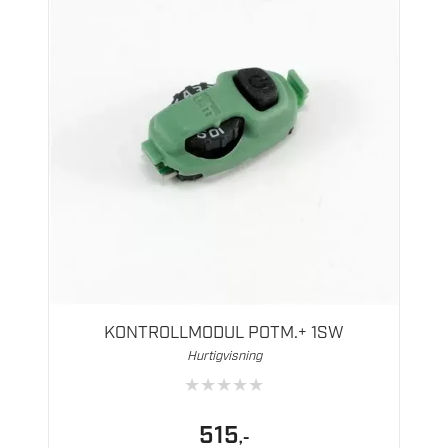
KONTROLLMODUL POTM.+ 1SW
Hurtigvisning
★
★
★
★
★
515
,-