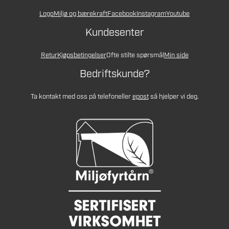
Logo
Miljø og bærekraft
Facebook
Instagram
Youtube
Kundesenter
Retur
Kjøpsbetingelser
Ofte stilte spørsmål
Min side
Bedriftskunde?
Ta kontakt med oss på telefon
eller
epost
så hjelper vi deg.