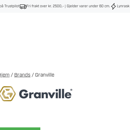
på Trustpilot
Fri frakt over kr. 2500,- | Gjelder varer under 60 cm
.
Lynrask
Hjem
/
Brands
/ Granville