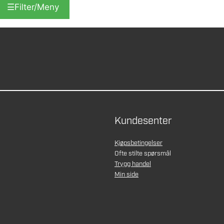
☰
Filter/Meny
Kundesenter
Kjøpsbetingelser
Ofte stilte spørsmål
Trygg handel
Min side