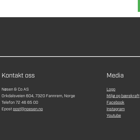
Kontakt oss
Media
Nøsen & Co AS
Logo
Orkdalsveien 604, 7320 Fannrem, Norge
Miljø og bærekraft
Telefon 72 46 65 00
Facebook
Epost
post@noesen.no
Instagram
Youtube