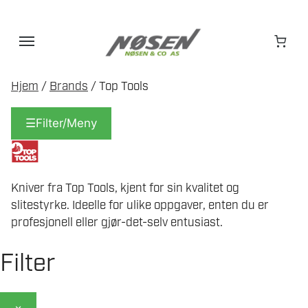
Hopp
til
innhold
Hjem
/
Brands
/ Top Tools
☰
Filter/Meny
Kniver fra Top Tools, kjent for sin kvalitet og
slitestyrke. Ideelle for ulike oppgaver, enten du er
profesjonell eller gjør-det-selv entusiast.
Filter
×