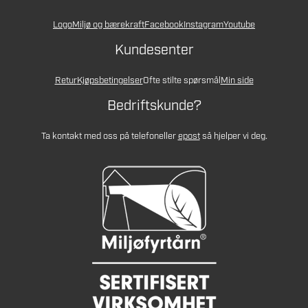
Logo
Miljø og bærekraft
Facebook
Instagram
Youtube
Kundesenter
Retur
Kjøpsbetingelser
Ofte stilte spørsmål
Min side
Bedriftskunde?
Ta kontakt med oss på telefon
eller
epost
så hjelper vi deg.