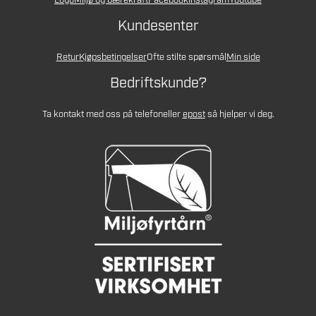
Logo
Miljø og bærekraft
Facebook
Instagram
Youtube
Kundesenter
Retur
Kjøpsbetingelser
Ofte stilte spørsmål
Min side
Bedriftskunde?
Ta kontakt med oss på telefon
eller
epost
så hjelper vi deg.