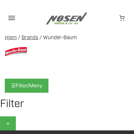
Hopp
til
innhold
Hjem
/
Brands
/ Wunder-Baum
☰
Filter/Meny
Filter
×