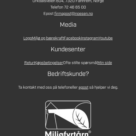
Orkdalsveien 604, 7320 Fannrem, Norge
Telefon 72 46 65 00
Epost
firmapost@noesen.no
Media
Logo
Miljø og bærekraft
Facebook
Instagram
Youtube
Kundesenter
Retur
Kjøpsbetingelser
Ofte stilte spørsmål
Min side
Bedriftskunde?
Ta kontakt med oss på telefon
eller
epost
så hjelper vi deg.