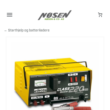
Hopp
til
innhold
← Starthjelp og batteriladere