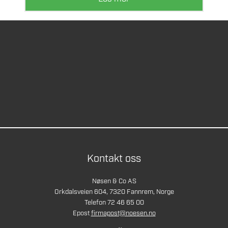
Kontakt oss
Nøsen & Co AS
Orkdalsveien 604, 7320 Fannrem, Norge
Telefon 72 46 65 00
Epost
firmapost@noesen.no