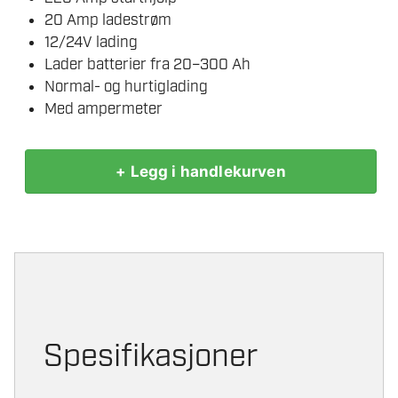
20 Amp ladestrøm
12/24V lading
Lader batterier fra 20–300 Ah
Normal- og hurtiglading
Med ampermeter
+ Legg i handlekurven
DECA
CLASS
BOOSTER
220
12/24V
LADER
20A
STARTHJELP
Spesifikasjoner
220A
antall