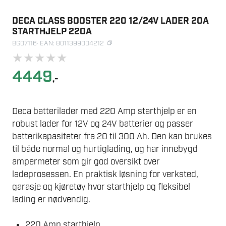
DECA CLASS BOOSTER 220 12/24V LADER 20A
STARTHJELP 220A
BG07116
· EAN: 8011399004212
★
★
★
★
★
4449
,-
Deca batterilader med 220 Amp starthjelp er en
robust lader for 12V og 24V batterier og passer
batterikapasiteter fra 20 til 300 Ah. Den kan brukes
til både normal og hurtiglading, og har innebygd
ampermeter som gir god oversikt over
ladeprosessen. En praktisk løsning for verksted,
garasje og kjøretøy hvor starthjelp og fleksibel
lading er nødvendig.
220 Amp starthjelp