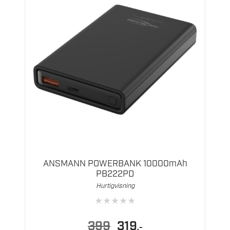
ANSMANN POWERBANK 10000mAh
PB222PD
Hurtigvisning
★
★
★
★
★
Opprinnelig
Nåværende
399
319
,-