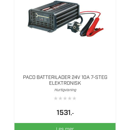
PACO BATTERILADER 24V 10A 7-STEG
ELEKTRONISK
Hurtigvisning
★
★
★
★
★
1531
,-
Les mer