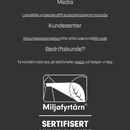
Media
Logo
Miljø og bærekraft
Facebook
Instagram
Youtube
Kundesenter
Retur
Kjøpsbetingelser
Ofte stilte spørsmål
Min side
Bedriftskunde?
Ta kontakt med oss på telefon
eller
epost
så hjelper vi deg.